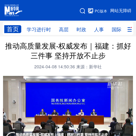
手机版
网站无障碍
PC版本
网站地图
首页
学习进行时
高层
时政
人事
国际
财
推动高质量发展·权威发布｜福建：抓好
学习进行时
高层
时政
人事
三件事 坚持开放不止步
国际
财经
网评
港澳
2024-04-08 14:50:36
来源：新华社
台湾
思客智库
全球连线
教育
科技
科创
量子
体育
文化
书画
健康
军事
访谈
视频
图片
政务
法律
中央文件
金融
汽车
食品
人居
信息化
数字经济