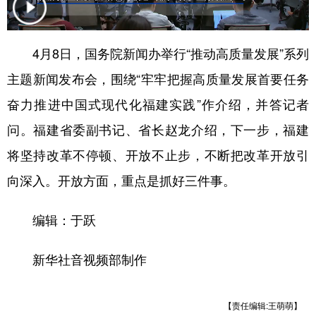
学术中国
乡村振兴
银龄
溯源中国
4月8日，国务院新闻办举行“推动高质量发展”系列
城市
旅游
能源
会展
主题新闻发布会，围绕“牢牢把握高质量发展首要任务
彩票
娱乐
时尚
悦读
奋力推进中国式现代化福建实践”作介绍，并答记者
公益
一带一路
亚太网
上市公司
问。福建省委副书记、省长赵龙介绍，下一步，福建
文化产业
将坚持改革不停顿、开放不止步，不断把改革开放引
向深入。开放方面，重点是抓好三件事。
地方频道
编辑：于跃
北京
天津
河北
山西
新华社音视频部制作
辽宁
吉林
上海
江苏
浙江
安徽
福建
江西
【责任编辑:王萌萌】