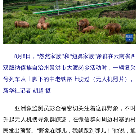
8月8日，“然然家族”和“短鼻家族”象群在云南省西
双版纳傣族自治州景洪市大渡岗乡活动时，一辆复兴
号列车从山脚下的中老铁路上驶过（无人机照片）。
新华社记者 胡超 摄
亚洲象监测员彭金福密切关注着这群野象，不时
升起无人机搜寻象群踪迹，在微信群向周边村寨的村
民发出预警。“野象在哪儿，我就跟到哪儿！”他说，通