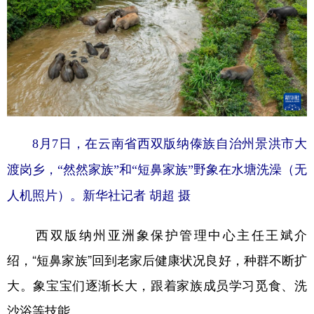
山东
河南
湖北
湖南
广东
广西
海南
重庆
四川
贵州
云南
西藏
陕西
甘肃
青海
宁夏
新疆
内蒙古
黑龙江
8月7日，在云南省西双版纳傣族自治州景洪市大
渡岗乡，“然然家族”和“短鼻家族”野象在水塘洗澡（无
多语种频道
人机照片）。新华社记者 胡超 摄
English
Español
Français
عربى
Русский язык
日本語
한국어
西双版纳州亚洲象保护管理中心主任王斌介
绍，“短鼻家族”回到老家后健康状况良好，种群不断扩
Deutsch
Português
大。象宝宝们逐渐长大，跟着家族成员学习觅食、洗
沙浴等技能。