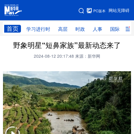
手机版
网站无障碍
PC版本
网站地图
首页
学习进行时
高层
时政
人事
国际
财
野象明星“短鼻家族”最新动态来了
学习进行时
高层
时政
人事
2024-08-12 20:17:48
来源：新华网
国际
财经
网评
港澳
台湾
思客智库
全球连线
教育
科技
科创
量子
体育
文化
书画
健康
军事
访谈
视频
图片
政务
法律
中央文件
金融
汽车
食品
人居
信息化
数字经济