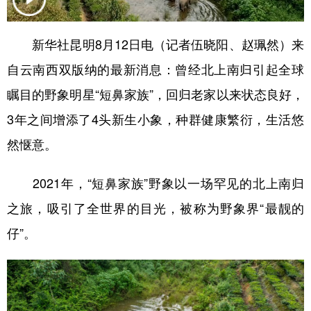
学术中国
乡村振兴
银龄
溯源中国
新华社昆明8月12日电（记者伍晓阳、赵珮然）来
城市
旅游
能源
会展
自云南西双版纳的最新消息：曾经北上南归引起全球
彩票
娱乐
时尚
悦读
瞩目的野象明星“短鼻家族”，回归老家以来状态良好，
公益
一带一路
亚太网
上市公司
3年之间增添了4头新生小象，种群健康繁衍，生活悠
然惬意。
文化产业
2021年，“短鼻家族”野象以一场罕见的北上南归
地方频道
之旅，吸引了全世界的目光，被称为野象界“最靓的
北京
天津
河北
山西
仔”。
辽宁
吉林
上海
江苏
浙江
安徽
福建
江西