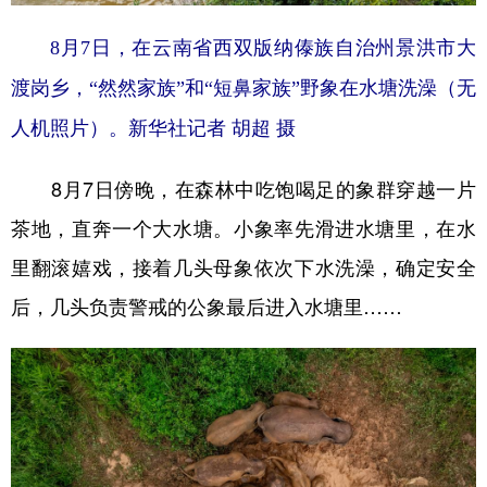
8月7日，在云南省西双版纳傣族自治州景洪市大
渡岗乡，“然然家族”和“短鼻家族”野象在水塘洗澡（无
人机照片）。
新华社记者 胡超 摄
8月7日傍晚，在森林中吃饱喝足的象群穿越一片
茶地，直奔一个大水塘。小象率先滑进水塘里，在水
里翻滚嬉戏，接着几头母象依次下水洗澡，确定安全
后，几头负责警戒的公象最后进入水塘里……