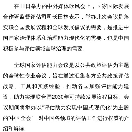
在11日举办的中外媒体吹风会上，国家国际发展
学术中国
乡村振兴
银龄
溯源中国
合作署监督评估司司长田林表示，举办此次会议是落
城市
旅游
能源
会展
实联合国发展议程和全球发展倡议的需要，是推进中
彩票
娱乐
时尚
悦读
国国家治理体系和治理能力现代化的需要，也是中国
积极参与评估领域全球治理的需要。
公益
一带一路
亚太网
上市公司
文化产业
全球国家评估能力会议是以公共政策评估为主题
的全球性专业会议，旨在通过汇集各方公共政策评估
地方频道
战略、工具和实践经验，推动各国加强评估能力建
设，助力实现联合国2030年可持续发展议程目标。会
北京
天津
河北
山西
议期间将举办以“评估助力实现中国式现代化”为主题
辽宁
吉林
上海
江苏
的“中国全会”，对中国各领域的评估工作进行权威的介
浙江
安徽
福建
江西
绍和解读。