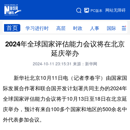
手机版
网站无障碍
PC版本
网站地图
首页
学习进行时
高层
时政
人事
国际
财
2024年全球国家评估能力会议将在北京
学习进行时
高层
时政
人事
延庆举办
国际
财经
网评
港澳
2024-10-11 23:15:31
来源：新华网
台湾
思客智库
全球连线
教育
新华社北京10月11日电（记者李春宇）由国家国
科技
科创
量子
体育
际发展合作署和联合国开发计划署共同主办的2024年
文化
书画
健康
军事
全球国家评估能力会议将于10月13日至18日在北京延
访谈
视频
图片
政务
庆举办，预计有来自100多个国家和地区的500余名中
法律
中央文件
金融
汽车
外代表参加会议。
食品
人居
信息化
数字经济