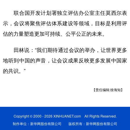
山东
河南
湖北
湖南
联合国开发计划署独立评估办公室主任莫西尔表
广东
广西
海南
重庆
示，会议将聚焦评估体系建设等领域，目标是利用评
四川
贵州
云南
西藏
估的力量塑造更加可持续、公平公正的未来。
陕西
甘肃
青海
宁夏
田林说：“我们期待通过会议的举办，让世界更多
新疆
内蒙古
黑龙江
地听到中国的声音，让会议成果反映更多发展中国家
的共识。”
多语种频道
English
Español
Français
عربى
【责任编辑:徐海知】
Русский язык
日本語
한국어
Deutsch
Português
Copyright © 2000 - 2026 XINHUANET.com All Rights Reserved.
制作单位：新华网股份有限公司 版权所有：新华网股份有限公司