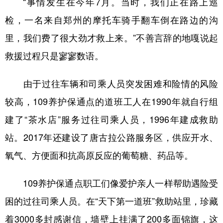
“事情发生在今年7月。当时，我们正在路上巡
检，一名来自郑州的摩托车骑手翻车倒在路边的沟
里，我们费了很大劲才救上来。”不善言辞的地嘎说起
救援过程只是寥寥数语。
由于过往车辆和司乘人员突发困难和险情的风险
较高，109养护保通点的道班工人在1990年就自行组
建了“茶水店”服务过往司乘人员，1996年建成救助
站。2017年还建设了唐古拉公路服务区，供应开水、
氧气、方便面和抗高原反应的葡萄糖、药品等。
109养护保通点职工们像爱护亲人一样帮助遇险受
困的过往司乘人员。在“天下第一道班”救助站里，珍藏
着3000多封感谢信，墙壁上挂满了200多面锦旗，这