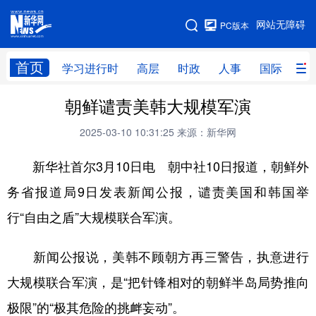
手机版
网站无障碍
PC版本
网站地图
首页
学习进行时
高层
时政
人事
国际
财
朝鲜谴责美韩大规模军演
学习进行时
高层
时政
人事
2025-03-10 10:31:25
来源：新华网
国际
财经
网评
港澳
新华社首尔3月10日电 朝中社10日报道，朝鲜外
台湾
思客智库
全球连线
教育
务省报道局9日发表新闻公报，谴责美国和韩国举
科技
科创
量子
体育
行“自由之盾”大规模联合军演。
文化
书画
健康
军事
访谈
视频
图片
政务
新闻公报说，美韩不顾朝方再三警告，执意进行
大规模联合军演，是“把针锋相对的朝鲜半岛局势推向
法律
中央文件
金融
汽车
极限”的“极其危险的挑衅妄动”。
食品
人居
信息化
数字经济