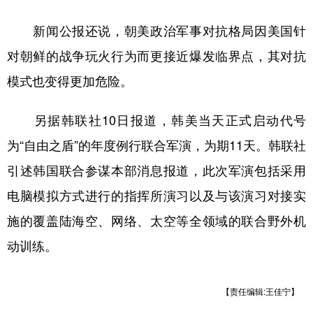
学术中国
乡村振兴
银龄
溯源中国
新闻公报还说，朝美政治军事对抗格局因美国针
对朝鲜的战争玩火行为而更接近爆发临界点，其对抗
城市
旅游
能源
会展
模式也变得更加危险。
彩票
娱乐
时尚
悦读
公益
一带一路
亚太网
上市公司
另据韩联社10日报道，韩美当天正式启动代号
为“自由之盾”的年度例行联合军演，为期11天。韩联社
文化产业
引述韩国联合参谋本部消息报道，此次军演包括采用
电脑模拟方式进行的指挥所演习以及与该演习对接实
地方频道
施的覆盖陆海空、网络、太空等全领域的联合野外机
北京
天津
河北
山西
动训练。
辽宁
吉林
上海
江苏
浙江
安徽
福建
江西
【责任编辑:王佳宁】