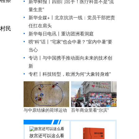
新华鲜报丨四部门出手！医疗科普不是“流
量生意”
新华全媒+丨
北京抗洪一线：党员干部把责
任扛在肩头
村民
新华每日电讯丨
重访团洲看洞庭
唠“科”话丨“宅家”也会中暑？“室内中暑”要
当心
专访丨与中国携手推动面向未来的技术创
新
专栏丨科技转型，欧洲为何“大象转身难”
与中原结缘的荷球运动
百年商业里看“尔滨”
故宫还可以这么看