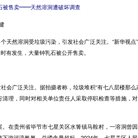
石被售卖——天然溶洞遭破坏调查
楗
天然溶洞受垃圾污染，引发社会广泛关注。“新华视点”
象时有发生，大量钟乳石被公开售卖。
会广泛关注。据拍摄者称，垃圾堆积“有七八层楼那么高
行清理，同时对相关单位责任人采取停职检查等措施，对
。在贵州省毕节市七星关区水箐镇马鞍村，一溶洞曾因
致下游河流氨氮、总磷含量超标。2024年，七星关区人