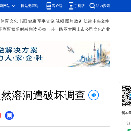
建网站
网站无障碍
客户端
手机版
站内搜索
体育
文化
书画
健康
军事
访谈
视频
图片
政务
法律
中央文件
展
彩票
娱乐
时尚
悦读
公益
一带一路
亚太网
上市公司
文化产业
天然溶洞遭破坏调查