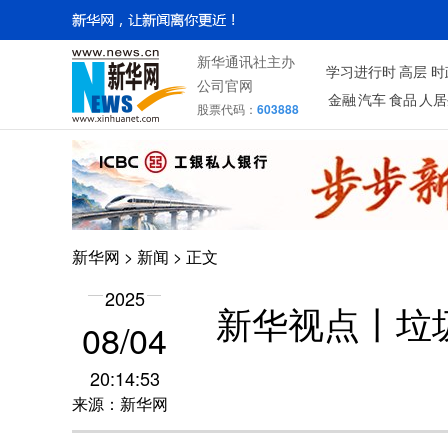
新华通讯社主办
学习进行时
高层
时
公司官网
金融
汽车
食品
人居
股票代码：
603888
新华网
>
新闻
> 正文
2025
新华视点丨垃
08/04
20:14:53
来源：新华网