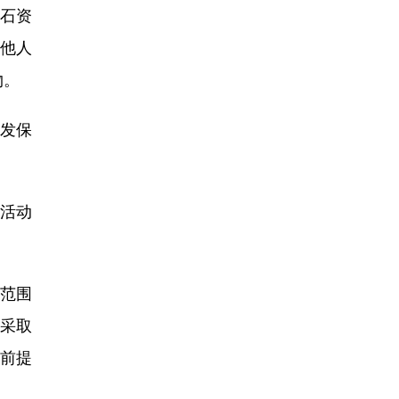
石资
他人
物。
发保
活动
。
范围
采取
前提