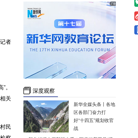
记者
”。
深度观察
相关
新华全媒头条丨
各地
区各部门奋力打
好“十四五”规划收官
村民
战
民检察