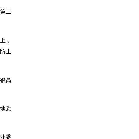
年第二
上，
为防止
很高
地质
业委