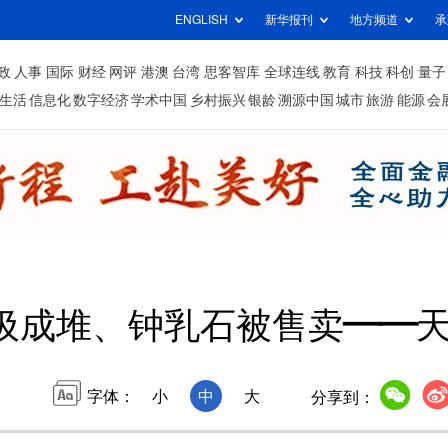
ENGLISH
新华报刊
地方频道
承
政
人事
国际
财经
网评
港澳
台湾
思客智库
全球连线
教育
科技
科创
量子
生活
信息化
数字经济
学术中国
乡村振兴
银龄
溯源中国
城市
旅游
能源
会
圾成堆、钟乳石被售卖——
字体：
小
中
大
分享到：