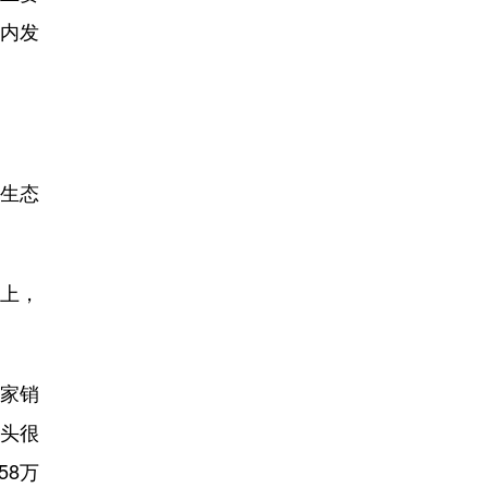
内发
生态
上，
家销
石头很
58万