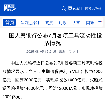
手机版
网站无障碍
PC版本
网站地图
首页
学习进行时
高层
时政
人事
国际
财
中国人民银行公布7月各项工具流动性投
学习进行时
高层
时政
人事
放情况
国际
财经
网评
港澳
2025-08-05 15:21:51
来源：新华社
台湾
思客智库
全球连线
教育
中国人民银行近日公布的7月份各项工具流动性投
科技
科创
量子
体育
放情况显示，当月，中期借贷便利（MLF）投放4000
文化
书画
健康
军事
亿元，回笼3000亿元，实现净投放1000亿元。买断式
访谈
视频
图片
政务
逆回购投放14000亿元，回笼12000亿元，实现净投放
法律
中央文件
金融
汽车
2000亿元。
食品
人居
信息化
数字经济