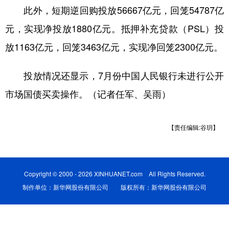
此外，短期逆回购投放56667亿元，回笼54787亿
学术中国
乡村振兴
银龄
溯源中国
元，实现净投放1880亿元。抵押补充贷款（PSL）投
城市
旅游
能源
会展
放1163亿元，回笼3463亿元，实现净回笼2300亿元。
彩票
娱乐
时尚
悦读
投放情况还显示，7月份中国人民银行未进行公开
公益
一带一路
亚太网
上市公司
市场国债买卖操作。（记者任军、吴雨）
文化产业
【责任编辑:谷玥】
地方频道
北京
天津
河北
山西
Copyright © 2000 - 2026 XINHUANET.com All Rights Reserved.
制作单位：新华网股份有限公司 版权所有：新华网股份有限公司
辽宁
吉林
上海
江苏
浙江
安徽
福建
江西