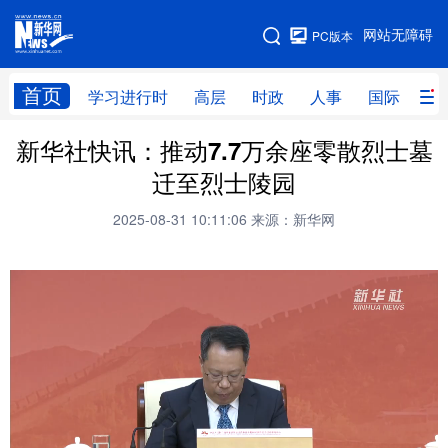
手机版
网站无障碍
PC版本
网站地图
首页
学习进行时
高层
时政
人事
国际
财
新华社快讯：推动7.7万余座零散烈士墓
学习进行时
高层
时政
人事
迁至烈士陵园
国际
财经
网评
港澳
2025-08-31 10:11:06
来源：新华网
台湾
思客智库
全球连线
教育
科技
科创
量子
体育
文化
书画
健康
军事
访谈
视频
图片
政务
法律
中央文件
金融
汽车
食品
人居
信息化
数字经济