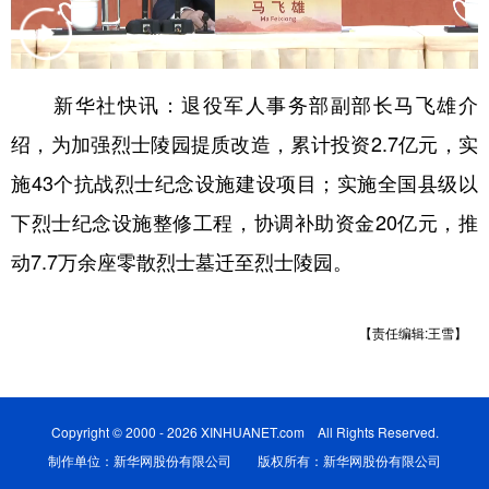
学术中国
乡村振兴
银龄
溯源中国
城市
旅游
能源
会展
新华社快讯：退役军人事务部副部长马飞雄介
彩票
娱乐
时尚
悦读
绍，为加强烈士陵园提质改造，累计投资2.7亿元，实
公益
一带一路
亚太网
上市公司
施43个抗战烈士纪念设施建设项目；实施全国县级以
下烈士纪念设施整修工程，协调补助资金20亿元，推
文化产业
动7.7万余座零散烈士墓迁至烈士陵园。
地方频道
【责任编辑:王雪】
北京
天津
河北
山西
辽宁
吉林
上海
江苏
Copyright © 2000 - 2026 XINHUANET.com All Rights Reserved.
浙江
安徽
福建
江西
制作单位：新华网股份有限公司 版权所有：新华网股份有限公司