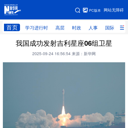
手机版
网站无障碍
PC版本
网站地图
首页
学习进行时
高层
时政
人事
国际
财
我国成功发射吉利星座06组卫星
学习进行时
高层
时政
人事
2025-09-24 16:56:54
来源：新华网
国际
财经
网评
港澳
台湾
思客智库
全球连线
教育
科技
科创
量子
体育
文化
书画
健康
军事
访谈
视频
图片
政务
法律
中央文件
金融
汽车
食品
人居
信息化
数字经济