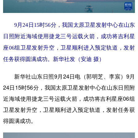
学术中国
乡村振兴
银龄
溯源中国
9月24日15时56分，我国太原卫星发射中心在山东
城市
旅游
能源
会展
日照附近海域使用捷龙三号运载火箭，成功将吉利星
彩票
娱乐
时尚
悦读
座06组卫星发射升空，卫星顺利进入预定轨道，发射
公益
一带一路
亚太网
上市公司
任务获得圆满成功。
新华社发（安迪 摄）
文化产业
新华社山东日照9月24日电（郭明芝、李宸）9月
地方频道
24日15时56分，我国太原卫星发射中心在山东日照附
近海域使用捷龙三号运载火箭，成功将吉利星座06组
北京
天津
河北
山西
卫星发射升空，卫星顺利进入预定轨道，发射任务获
辽宁
吉林
上海
江苏
得圆满成功。
浙江
安徽
福建
江西