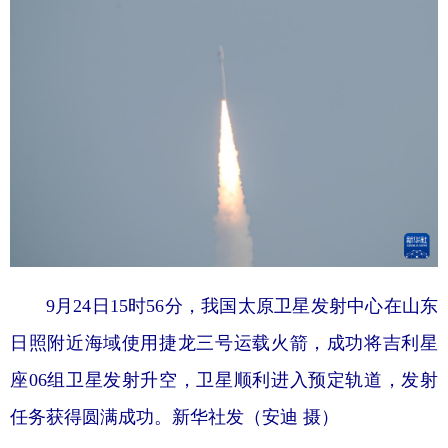
山东
河南
湖北
湖南
广东
广西
海南
重庆
四川
贵州
云南
西藏
陕西
甘肃
青海
宁夏
新疆
内蒙古
黑龙江
多语种频道
English
Español
Français
عربى
9月24日15时56分，我国太原卫星发射中心在山东
Русский язык
日本語
한국어
日照附近海域使用捷龙三号运载火箭，成功将吉利星
Deutsch
Português
座06组卫星发射升空，卫星顺利进入预定轨道，发射
任务获得圆满成功。
新华社发（安迪 摄）