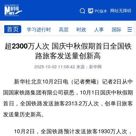
手机版
网站无障碍
PC版本
网站地图
首页
学习进行时
高层
时政
人事
国际
财
超2300万人次 国庆中秋假期首日全国铁
学习进行时
高层
时政
人事
路旅客发送量创新高
国际
财经
网评
港澳
2025-10-02 11:08:42
来源：新华网
台湾
思客智库
全球连线
教育
新华社北京10月2日电（记者樊曦）记者2日从中
科技
科创
量子
体育
国国家铁路集团有限公司获悉，10月1日国庆中秋假期
文化
书画
健康
军事
首日，全国铁路发送旅客2313.2万人次，创单日旅客
访谈
视频
图片
政务
发送量历史新高。
法律
中央文件
金融
汽车
10月2日，全国铁路预计发送旅客1930万人次，
食品
人居
信息化
数字经济