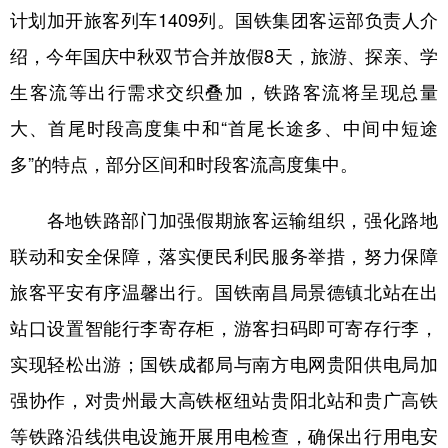
计划加开旅客列车1409列。国铁集团客运部负责人介
学术中国
乡村振兴
银龄
溯源中国
绍，今年国庆中秋双节合并放假8天，旅游、探亲、学
城市
旅游
能源
会展
生客流等出行需求交织叠加，铁路客流将呈现总量
彩票
娱乐
时尚
悦读
大、首尾时段高度集中和“首尾长途多、中间中短途
多”的特点，部分区间和时段客流高度集中。
公益
一带一路
亚太网
上市公司
文化产业
各地铁路部门加强假期旅客运输组织，强化路地
联动和安全保障，落实便民利民服务举措，努力保障
地方频道
旅客平安有序温馨出行。国铁南昌局景德镇北站在出
站口设置智能行李寄存柜，游客扫码即可寄存行李，
北京
天津
河北
山西
实现轻松出游；国铁成都局与南方电网贵阳供电局加
辽宁
吉林
上海
江苏
强协作，对贵州最大高铁枢纽站贵阳北站和贵广高铁
浙江
安徽
福建
江西
等铁路沿线供电设施开展用电检查，确保出行用电安