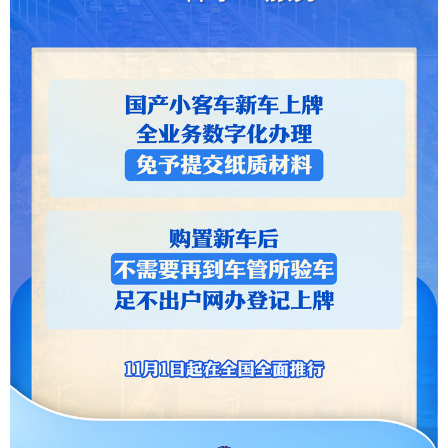
学术中国
乡村振兴
银龄
溯源中国
城市
旅游
能源
会展
彩票
娱乐
时尚
悦读
公益
一带一路
亚太网
上市公司
文化产业
地方频道
北京
天津
河北
山西
辽宁
吉林
上海
江苏
浙江
安徽
福建
江西