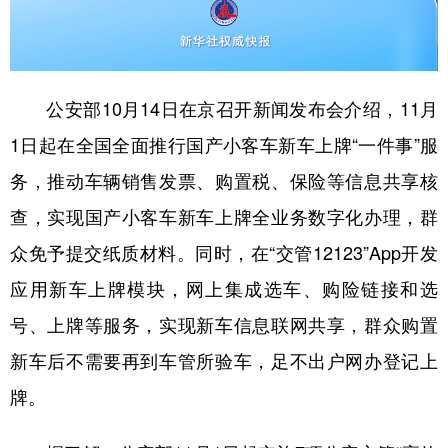
山东
河南
湖北
湖南
广东
广西
海南
重庆
四川
贵州
云南
西藏
公安部10月14日在京召开新闻发布会介绍，11月
陕西
甘肃
青海
宁夏
1日起在全国全面推行国产小客车新车上牌“一件事”服
新疆
内蒙古
黑龙江
务，推动车辆销售发票、购置税、保险等信息共享核
查，实现国产小客车新车上牌全业务数字化办理，群
多语种频道
众免予提交纸质材料。同时，在“交管12123”App开发
应用新车上牌模块，网上集成选车、购险链接和选
English
Español
Français
عربى
号、上牌等服务，实现新车信息联网共享，群众购置
Русский язык
日本語
한국어
新车后不需要再到车管所验车，足不出户网办登记上
Deutsch
Português
牌。