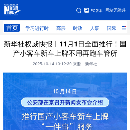
手机版
网站无障碍
PC版本
网站地图
首页
学习进行时
高层
时政
人事
国际
财
新华社权威快报丨11月1日全面推行！国
学习进行时
高层
时政
人事
产小客车新车上牌不用再跑车管所
国际
财经
网评
港澳
2025-10-14 10:12:39
来源：新华社
台湾
思客智库
全球连线
教育
科技
科创
量子
体育
文化
书画
健康
军事
访谈
视频
图片
政务
法律
中央文件
金融
汽车
食品
人居
信息化
数字经济