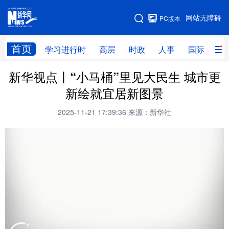
手机版
网站无障碍
PC版本
网站地图
首页
学习进行时
高层
时政
人事
国际
财
新华视点丨“小马桶”里见大民生 城市更
学习进行时
高层
时政
人事
新绘就宜居新图景
国际
财经
网评
港澳
2025-11-21 17:39:36
来源：新华社
台湾
思客智库
全球连线
教育
科技
科创
量子
体育
文化
书画
健康
军事
访谈
视频
图片
政务
法律
中央文件
金融
汽车
食品
人居
信息化
数字经济