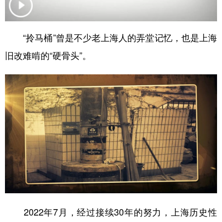
学术中国
乡村振兴
银龄
溯源中国
“拎马桶”曾是不少老上海人的弄堂记忆，也是上海
城市
旅游
能源
会展
旧改难啃的“硬骨头”。
彩票
娱乐
时尚
悦读
公益
一带一路
亚太网
上市公司
文化产业
地方频道
北京
天津
河北
山西
辽宁
吉林
上海
江苏
浙江
安徽
福建
江西
2022年7月，经过接续30年的努力，上海历史性