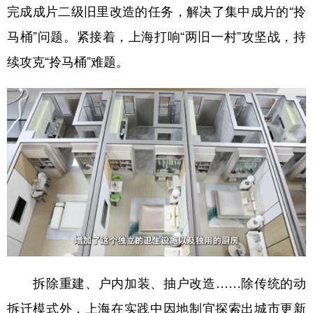
山东
河南
湖北
湖南
完成成片二级旧里改造的任务，解决了集中成片的“拎
广东
广西
海南
重庆
马桶”问题。紧接着，上海打响“两旧一村”攻坚战，持
续攻克“拎马桶”难题。
四川
贵州
云南
西藏
陕西
甘肃
青海
宁夏
新疆
内蒙古
黑龙江
多语种频道
English
Español
Français
عربى
Русский язык
日本語
한국어
Deutsch
Português
拆除重建、户内加装、抽户改造……除传统的动
拆迁模式外，上海在实践中因地制宜探索出城市更新