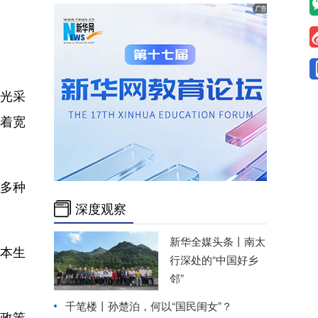
光采
着宽
等多种
深度观察
新华全媒头条丨
南太
本生
行深处的“中国好乡
邻”
千笔楼丨孙楚泊，何以“国民闺女”？
政策