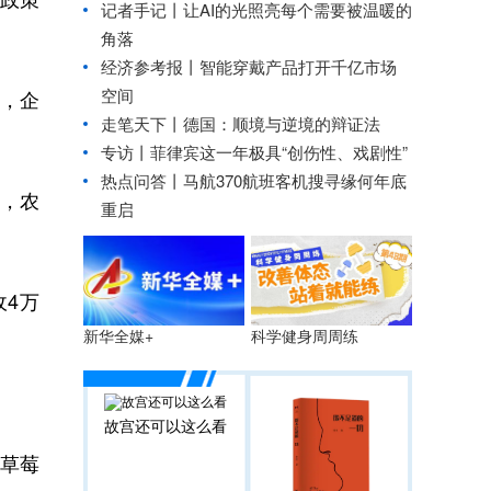
记者手记丨让AI的光照亮每个需要被温暖的
角落
经济参考报丨
智能穿戴产品打开千亿市场
空间
，企
走笔天下丨
德国：顺境与逆境的辩证法
专访丨菲律宾这一年极具“创伤性、戏剧性”
热点问答丨马航370航班客机搜寻缘何年底
，农
重启
收4万
科学健身周周练
新华全媒+
故宫还可以这么看
草莓