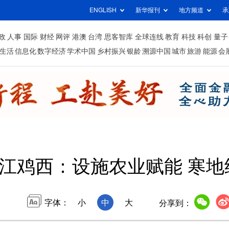
ENGLISH
新华报刊
地方频道
承
政
人事
国际
财经
网评
港澳
台湾
思客智库
全球连线
教育
科技
科创
量子
生活
信息化
数字经济
学术中国
乡村振兴
银龄
溯源中国
城市
旅游
能源
会
江鸡西：设施农业赋能 寒地
字体：
小
中
大
分享到：