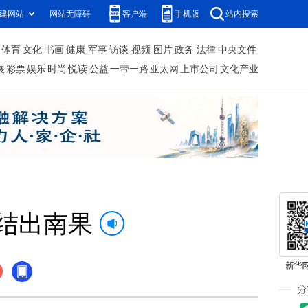
建网站
网站无障碍
客户端
手机版
站内搜索
体育
文化
书画
健康
军事
访谈
视频
图片
政务
法律
中央文件
展
彩票
娱乐
时尚
悦读
公益
一带一路
亚太网
上市公司
文化产业
结出南果