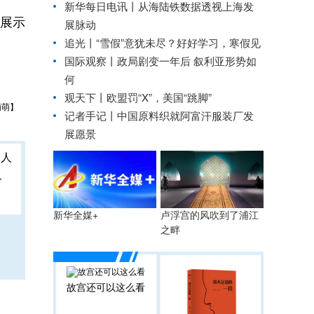
新华每日电讯丨
从海陆铁数据透视上海发
展示
展脉动
追光丨
“雪假”意犹未尽？好好学习，寒假见
国际观察丨
政局剧变一年后 叙利亚形势如
何
观天下丨欧盟罚“X”，美国“跳脚”
萌萌】
记者手记丨中国原料织就阿富汗服装厂发
展愿景
人
卢浮宫的风吹到了浦江
新华全媒+
之畔
故宫还可以这么看