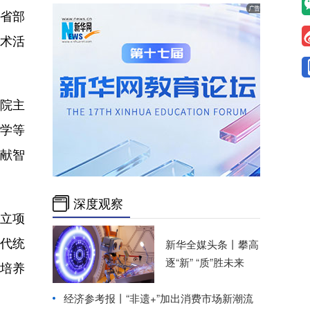
，省部
学术活
学院主
学等
献智
深度观察
立项
时代统
新华全媒头条丨
攀高
逐“新” “质”胜未来
培养
经济参考报丨
“非遗+”加出消费市场新潮流