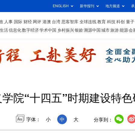
ENGLISH
新华报刊
地方频道
承
政
人事
国际
财经
网评
港澳
台湾
思客智库
全球连线
教育
科技
科创
量子
生活
信息化
数字经济
学术中国
乡村振兴
银龄
溯源中国
城市
旅游
能源
会
学院“十四五”时期建设特色
字体：
小
中
大
分享到：