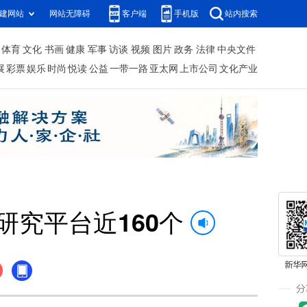
建网站
网站无障碍
客户端
手机版
站内搜索
体育
文化
书画
健康
军事
访谈
视频
图片
政务
法律
中央文件
展
彩票
娱乐
时尚
悦读
公益
一带一路
亚太网
上市公司
文化产业
研究平台近160个