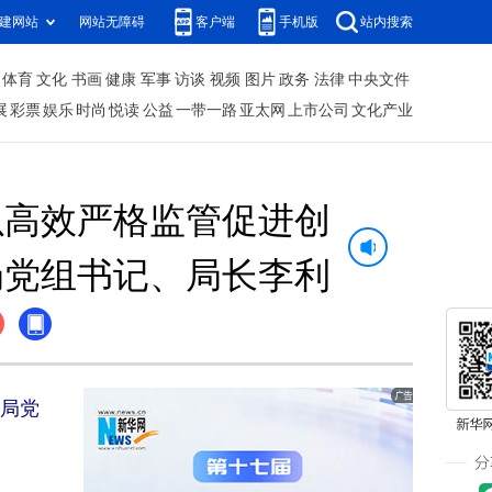
建网站
网站无障碍
客户端
手机版
站内搜索
体育
文化
书画
健康
军事
访谈
视频
图片
政务
法律
中央文件
展
彩票
娱乐
时尚
悦读
公益
一带一路
亚太网
上市公司
文化产业
以高效严格监管促进创
局党组书记、局长李利
局党