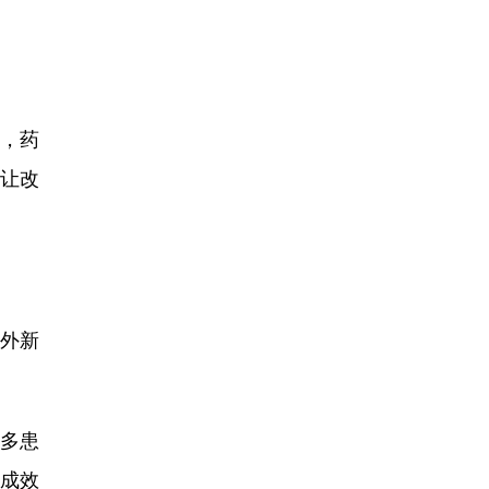
，药
让改
外新
多患
成效