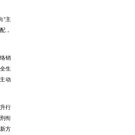
“主
适配，
络销
全生
主动
升行
行刑衔
等新方