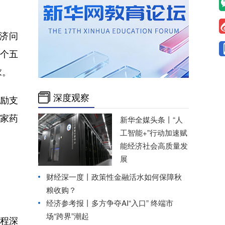
济问
个五
求。
深度观察
鼓励支
家药
新华全媒头条丨
“人
工智能+”行动加速赋
能经济社会高质量发
展
财经深一度丨政策性金融活水如何保障秋
粮收购？
经济参考报丨
多方争夺AI“入口” 终端市
场“跨界”潮起
过程深