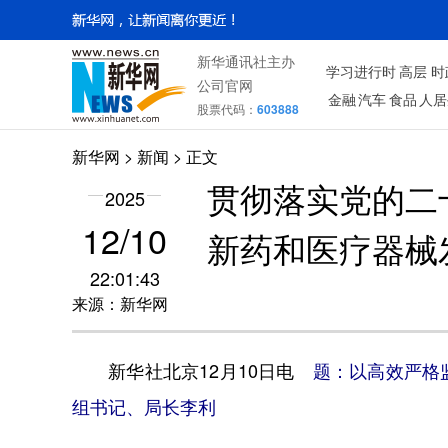
新华通讯社主办
学习进行时
高层
时
公司官网
金融
汽车
食品
人居
股票代码：
603888
新华网
>
新闻
> 正文
贯彻落实党的二
2025
12/10
新药和医疗器械
22:01:43
来源：新华网
新华社北京12月10日电
题：以高效严格
组书记、局长李利