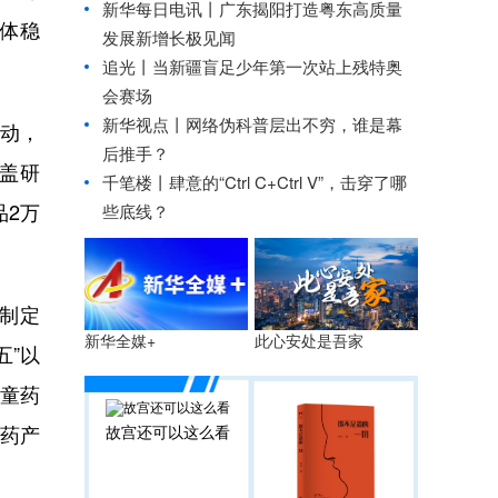
新华每日电讯丨
广东揭阳打造粤东高质量
体稳
发展新增长极见闻
追光丨
当新疆盲足少年第一次站上残特奥
会赛场
新华视点丨
网络伪科普层出不穷，谁是幕
动，
后推手？
盖研
千笔楼丨肆意的“Ctrl C+Ctrl V”，击穿了哪
品2万
些底线？
。
制定
此心安处是吾家
新华全媒+
五”以
儿童药
故宫还可以这么看
医药产