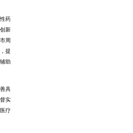
性药
创新
市周
，提
能辅助
善具
监督实
医疗