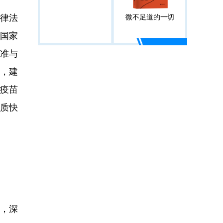
律法
微不足道的一切
布国家
标准与
，建
家疫苗
提质快
，深