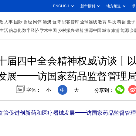
ENGLISH
新华报刊
地方频道
承
政
人事
国际
财经
网评
港澳
台湾
思客智库
全球连线
教育
科技
科创
量子
生活
信息化
数字经济
学术中国
乡村振兴
银龄
溯源中国
城市
旅游
能源
会
十届四中全会精神权威访谈丨
发展——访国家药品监督管理
字体：
小
中
大
分享到：
监管促进创新药和医疗器械发展——访国家药品监督管理