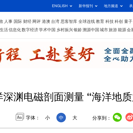
ENGLISH
新华报刊
地方频道
承
政
人事
国际
财经
网评
港澳
台湾
思客智库
全球连线
教育
科技
科创
量子
生活
信息化
数字经济
学术中国
乡村振兴
银龄
溯源中国
城市
旅游
能源
会
深渊电磁剖面测量 “海洋地质
字体：
小
中
大
分享到：