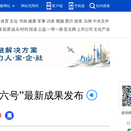
建网站
网站无障碍
客户端
手机版
站内搜索
体育
文化
书画
健康
军事
访谈
视频
图片
政务
法律
中央文件
展
彩票
娱乐
时尚
悦读
公益
一带一路
亚太网
上市公司
文化产业
六号”最新成果发布