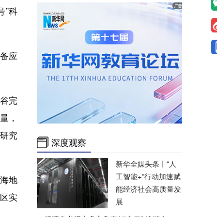
号”科
装备应
谷完
测量，
址研究
深度观察
新华全媒头条丨
“人
工智能+”行动加速赋
海地
能经济社会高质量发
区实
展