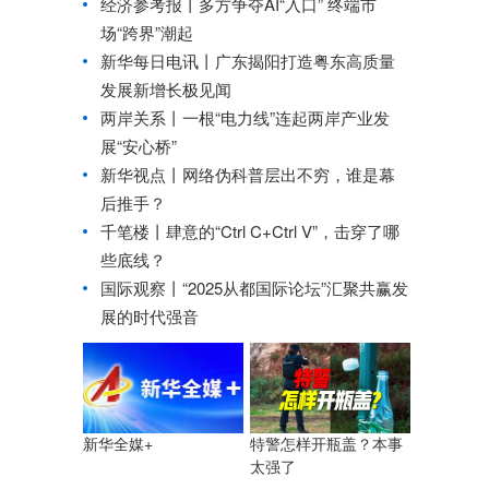
经济参考报丨
多方争夺AI“入口” 终端市
场“跨界”潮起
新华每日电讯丨
广东揭阳打造粤东高质量
发展新增长极见闻
两岸关系丨
一根“电力线”连起两岸产业发
展“安心桥”
新华视点丨
网络伪科普层出不穷，谁是幕
后推手？
千笔楼丨肆意的“Ctrl C+Ctrl V”，击穿了哪
些底线？
国际观察丨
“2025从都国际论坛”汇聚共赢发
展的时代强音
特警怎样开瓶盖？本事
新华全媒+
太强了