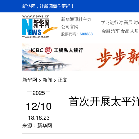
新华通讯社主办
学习进行时
高层
时
公司官网
金融
汽车
食品
人居
股票代码：
603888
新华网
>
新闻
> 正文
2025
首次开展太平洋
12/10
18:18:23
来源：新华网