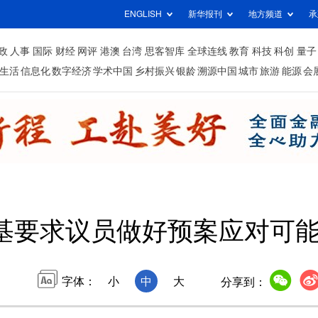
ENGLISH
新华报刊
地方频道
承
政
人事
国际
财经
网评
港澳
台湾
思客智库
全球连线
教育
科技
科创
量子
生活
信息化
数字经济
学术中国
乡村振兴
银龄
溯源中国
城市
旅游
能源
会
基要求议员做好预案应对可
字体：
小
中
大
分享到：