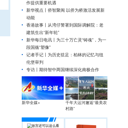
作提供重要机遇
新华视点丨
侨智聚闽 以侨为桥激活发展新
动能
香港故事丨从湾仔警署到国际调解院：老
建筑生出“新年轮”
新华每日电讯丨
为三十万亡灵“铸魂”，为一
段国殇“塑像”
记者手记丨为历史驻足：柏林的记忆与纽
伦堡审判
专访丨期待智中两国继续深化南极合作
千年大运河邂逅“最美农
新华全媒+
村路”