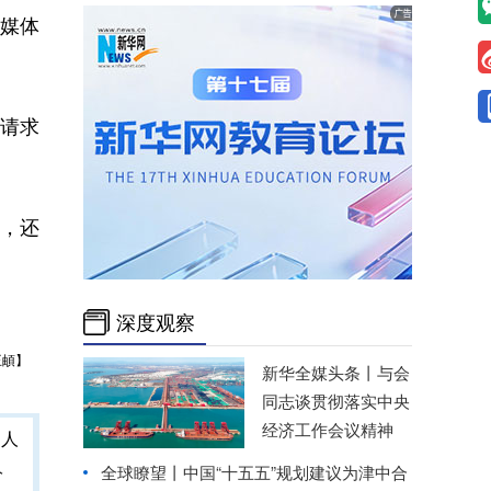
向媒体
请求
，还
深度观察
王頔】
新华全媒头条丨
与会
同志谈贯彻落实中央
经济工作会议精神
人
全球瞭望丨中国“十五五”规划建议为津中合