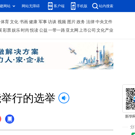
建网站
网站无障碍
客户端
手机版
站内搜索
体育
文化
书画
健康
军事
访谈
视频
图片
政务
法律
中央文件
展
彩票
娱乐
时尚
悦读
公益
一带一路
亚太网
上市公司
文化产业
能举行的选举