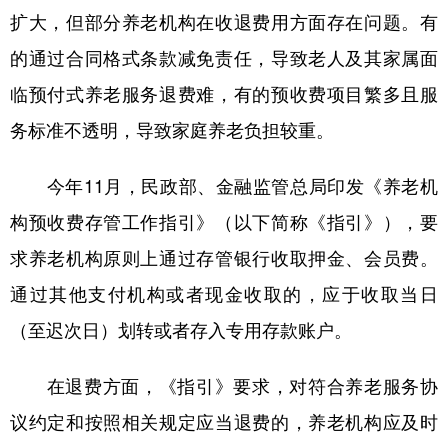
山东
河南
湖北
湖南
扩大，但部分养老机构在收退费用方面存在问题。有
广东
广西
海南
重庆
的通过合同格式条款减免责任，导致老人及其家属面
四川
贵州
云南
西藏
临预付式养老服务退费难，有的预收费项目繁多且服
务标准不透明，导致家庭养老负担较重。
陕西
甘肃
青海
宁夏
新疆
内蒙古
黑龙江
今年11月，民政部、金融监管总局印发《养老机
构预收费存管工作指引》（以下简称《指引》），要
多语种频道
求养老机构原则上通过存管银行收取押金、会员费。
English
Español
Français
عربى
通过其他支付机构或者现金收取的，应于收取当日
（至迟次日）划转或者存入专用存款账户。
Русский язык
日本語
한국어
Deutsch
Português
在退费方面，《指引》要求，对符合养老服务协
议约定和按照相关规定应当退费的，养老机构应及时