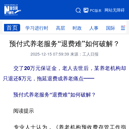
手机版
网站无障碍
PC版本
网站地图
首页
学习进行时
高层
时政
人事
国际
财
预付式养老服务“退费难”如何破解？
学习进行时
高层
时政
人事
2025-12-15 07:59:39
来源：工人日报
国际
财经
网评
港澳
交了20万元保证金，老人去世后，某养老机构却
台湾
思客智库
全球连线
教育
只退还5万元，拖延退费成养老痛点——
科技
科创
量子
体育
文化
书画
健康
军事
预付式养老服务“退费难”如何破解？
访谈
视频
图片
政务
阅读提示
法律
中央文件
金融
汽车
专业人士认为，《养老机构预收费存管工作指
食品
人居
信息化
数字经济