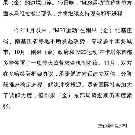
山东
河南
湖北
湖南
果（金）的边境口岸。15日晚，“M23运动”宣称将单方
面从乌维拉撤出部队，并将继续支持现有和平进程。
广东
广西
海南
重庆
四川
贵州
云南
西藏
今年1月以来，“M23运动”在刚果（金）北基伍
陕西
甘肃
青海
宁夏
省、南基伍省等地不断发起攻势，夺取多个重要城
市。10月，刚果（金）政府和“M23运动”在卡塔尔首都
新疆
内蒙古
黑龙江
多哈签署了一项停火监督核查机制协议。11月，双方
在多哈签署框架协议，承诺通过对话建立互信，分阶
多语种频道
段推进稳定进程，解决冲突根源。尽管国际社会加大
English
Español
Français
عربى
了调解力度，但刚果（金）东部局势近期仍再度紧
Русский язык
日本語
한국어
张。
Deutsch
Português
【责任编辑:吴京泽】