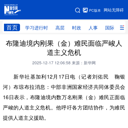
手机版
网站无障碍
PC版本
网站地图
首页
学习进行时
高层
时政
人事
国际
财
布隆迪境内刚果（金）难民面临严峻人
学习进行时
高层
时政
人事
道主义危机
国际
财经
网评
港澳
2025-12-17 12:06:58
来源：新华网
台湾
思客智库
全球连线
教育
新华社基加利12月17日电（记者刘佑民 鞠银
科技
科创
量子
体育
河）布琼布拉消息：中部非洲国家经济共同体委员会
文化
书画
健康
军事
16日表示，布隆迪境内数万名刚果（金）难民正面临
访谈
视频
图片
政务
严峻的人道主义危机。他呼吁各方团结协作，为难民
法律
中央文件
金融
汽车
提供人道主义援助。
食品
人居
信息化
数字经济