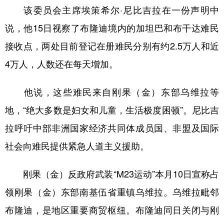
该委员会主席埃策希尔·尼比吉拉在一份声明中
学术中国
乡村振兴
银龄
溯源中国
说，他15日视察了布隆迪境内的加坦巴和布干达难民
城市
旅游
能源
会展
接收点，两处目前登记在册难民分别有约2.5万人和近
彩票
娱乐
时尚
悦读
4万人，人数还在每天增加。
公益
一带一路
亚太网
上市公司
他说，这些难民来自刚果（金）东部乌维拉等
文化产业
地，“绝大多数是妇女和儿童，生活极度困顿”。尼比吉
拉呼吁中部非洲国家经济共同体成员国、非盟及国际
地方频道
社会向难民提供紧急人道主义援助。
北京
天津
河北
山西
刚果（金）反政府武装“M23运动”本月10日宣称占
辽宁
吉林
上海
江苏
领刚果（金）东部南基伍省重镇乌维拉。乌维拉毗邻
浙江
安徽
福建
江西
布隆迪，是地区重要商贸枢纽。布隆迪同日关闭与刚