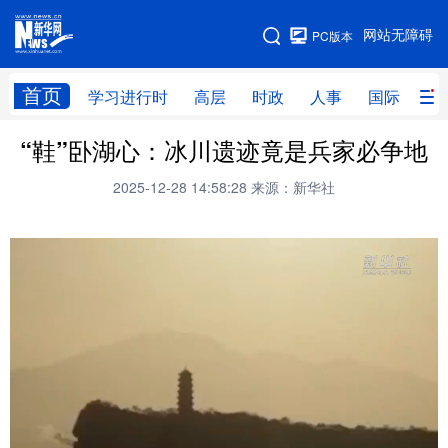
手机版
网站无障碍
PC版本
网站地图
首页
学习进行时
高层
时政
人事
国际
财
“鞋”卧湖心：冰川遗迹竟是兵家必争地
学习进行时
高层
时政
人事
2025-12-28 14:58:28
来源：新华社
国际
财经
网评
港澳
台湾
思客智库
全球连线
教育
科技
科创
量子
体育
文化
书画
健康
军事
访谈
视频
图片
政务
法律
中央文件
金融
汽车
食品
人居
信息化
数字经济