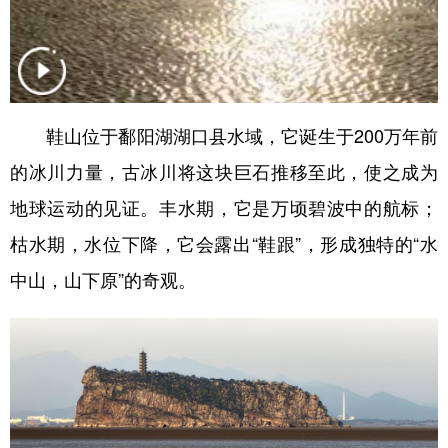
山东
河南
湖北
湖南
广东
广西
海南
重庆
四川
贵州
云南
西藏
陕西
甘肃
青海
宁夏
鞋山位于鄱阳湖湖口县水域，它诞生于200万年前
的冰川力量，古冰川将这块巨石推移至此，使之成为
新疆
内蒙古
黑龙江
地球运动的见证。丰水期，它是万顷碧波中的航标；
枯水期，水位下降，它会露出“鞋跟”，形成独特的“水
多语种频道
中山，山下原”的奇观。
English
Español
Français
عربى
Русский язык
日本語
한국어
Deutsch
Português