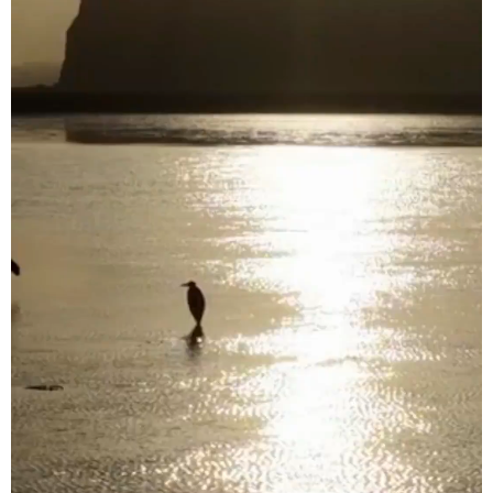
学术中国
乡村振兴
银龄
溯源中国
城市
旅游
能源
会展
彩票
娱乐
时尚
悦读
公益
一带一路
亚太网
上市公司
文化产业
地方频道
北京
天津
河北
山西
辽宁
吉林
上海
江苏
浙江
安徽
福建
江西