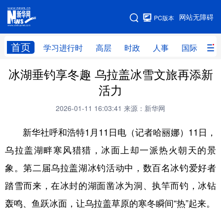
手机版
网站无障碍
PC版本
网站地图
首页
学习进行时
高层
时政
人事
国际
财
冰湖垂钓享冬趣 乌拉盖冰雪文旅再添新
学习进行时
高层
时政
人事
活力
国际
财经
网评
港澳
2026-01-11 16:03:41
来源：新华网
台湾
思客智库
全球连线
教育
新华社呼和浩特1月11日电（记者哈丽娜）11日，
科技
科创
量子
体育
乌拉盖湖畔寒风猎猎，冰面上却一派热火朝天的景
文化
书画
健康
军事
象。第二届乌拉盖湖冰钓活动中，数百名冰钓爱好者
访谈
视频
图片
政务
踏雪而来，在冰封的湖面凿冰为洞、执竿而钓，冰钻
法律
中央文件
金融
汽车
轰鸣、鱼跃冰面，让乌拉盖草原的寒冬瞬间“热”起来。
食品
人居
信息化
数字经济