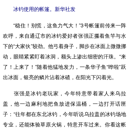
山东
河南
湖北
湖南
冰钓使用的帐篷。新华社发
广东
广西
海南
重庆
“稳住！别慌，这鱼力气大！”3号帐篷前传来一阵
四川
贵州
云南
西藏
欢呼，来自通辽市的冰钓爱好者张强正攥着鱼竿与水
陕西
甘肃
青海
宁夏
下的“大家伙”较劲。他弓着身子，脚步在冰面上微微挪
新疆
内蒙古
黑龙江
动，眼睛紧紧盯着冰洞，额头上渗出细密的汗珠。“来
了！上来了！”随着他猛地发力，一条华子鱼“哗啦”跃
多语种频道
出冰面，银亮的鳞片沾着冰碴，在阳光下闪着光。
English
Español
Français
عربى
张强是冰钓老玩家，今年特意带着家人来乌拉
Русский язык
日本語
한국어
盖，他一边麻利地把鱼放进保温桶，一边打开话匣
Deutsch
Português
子：“往年都在东北冰钓，今年听说乌拉盖的冰钓场地
专业，还能体验草原火锅，特意开车过来。你看这帐