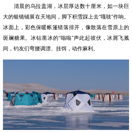
清晨的乌拉盖湖，冰层厚达数十厘米，如一块巨
学术中国
乡村振兴
银龄
溯源中国
大的银镜铺展在天地间，脚下积雪踩上去“嘎吱”作响。
城市
旅游
能源
会展
冰面上，彩色保暖帐篷错落排开，像散落在雪原上的
彩票
娱乐
时尚
悦读
斑斓糖果。冰钻凿冰的“嗡嗡”声此起彼伏，冰屑飞溅
间，钓友们弯腰调漂、挂饵，动作麻利。
公益
一带一路
亚太网
上市公司
文化产业
地方频道
北京
天津
河北
山西
辽宁
吉林
上海
江苏
浙江
安徽
福建
江西