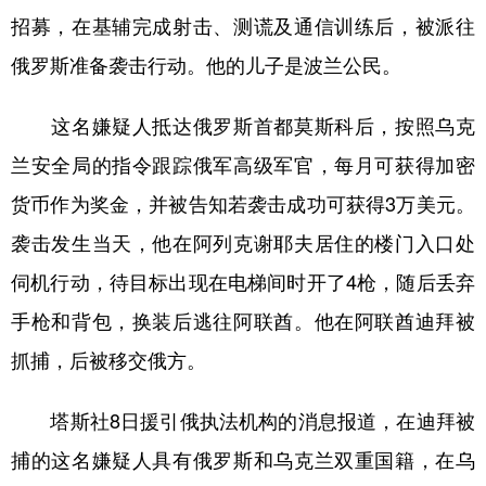
招募，在基辅完成射击、测谎及通信训练后，被派往
学术中国
乡村振兴
银龄
溯源中国
俄罗斯准备袭击行动。他的儿子是波兰公民。
城市
旅游
能源
会展
这名嫌疑人抵达俄罗斯首都莫斯科后，按照乌克
彩票
娱乐
时尚
悦读
兰安全局的指令跟踪俄军高级军官，每月可获得加密
公益
一带一路
亚太网
上市公司
货币作为奖金，并被告知若袭击成功可获得3万美元。
文化产业
袭击发生当天，他在阿列克谢耶夫居住的楼门入口处
伺机行动，待目标出现在电梯间时开了4枪，随后丢弃
地方频道
手枪和背包，换装后逃往阿联酋。他在阿联酋迪拜被
北京
天津
河北
山西
抓捕，后被移交俄方。
辽宁
吉林
上海
江苏
塔斯社8日援引俄执法机构的消息报道，在迪拜被
浙江
安徽
福建
江西
捕的这名嫌疑人具有俄罗斯和乌克兰双重国籍，在乌