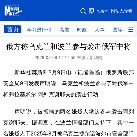
手机版
网站无障碍
PC版本
网站地图
首页
学习进行时
高层
时政
人事
国际
财
俄方称乌克兰和波兰参与袭击俄军中将
学习进行时
高层
时政
人事
2026-02-09 17:17:50
来源：新华网
国际
财经
网评
港澳
新华社莫斯科2月9日电（记者陈畅）俄罗斯联邦
台湾
思客智库
全球连线
教育
安全局9日发表声明说，乌克兰和波兰参与了对俄军中
科技
科创
量子
体育
将弗拉基米尔·阿列克谢耶夫的袭击行动。
文化
书画
健康
军事
访谈
视频
图片
政务
声明说，被抓捕的两名嫌疑人承认参与袭击阿列
克谢耶夫。据调查，在波兰情报部门支持下，其中一
法律
中央文件
金融
汽车
名嫌疑人于2025年8月被乌克兰捷尔诺波尔市安全部门
食品
人居
信息化
数字经济