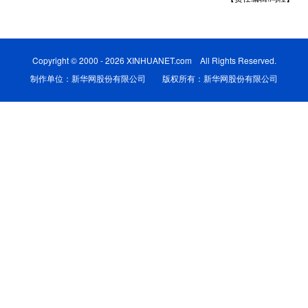
学术中国
乡村振兴
银龄
溯源中国
城市
旅游
能源
会展
Copyright © 2000 - 2026 XINHUANET.com All Rights Reserved.
制作单位：新华网股份有限公司 版权所有：新华网股份有限公司
彩票
娱乐
时尚
悦读
公益
一带一路
亚太网
上市公司
文化产业
地方频道
北京
天津
河北
山西
辽宁
吉林
上海
江苏
浙江
安徽
福建
江西