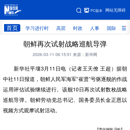
手机版
网站无障碍
PC版本
网站地图
首页
学习进行时
高层
时政
人事
国际
财
朝鲜再次试射战略巡航导弹
学习进行时
高层
时政
人事
2026-03-11 06:15:51
来源：新华网
国际
财经
网评
港澳
新华社平壤3月11日电（记者王天僚 王超）据朝
台湾
思客智库
全球连线
教育
中社11日报道，朝鲜人民军海军“崔贤”号驱逐舰的作战
科技
科创
量子
体育
运用评估试验继续进行。该舰10日再次试射数枚战略
文化
书画
健康
军事
巡航导弹。朝鲜劳动党总书记、国务委员长金正恩以
访谈
视频
图片
政务
视频方式观摩试射活动。
法律
中央文件
金融
汽车
食品
人居
信息化
数字经济
【责任编辑:冯粒】