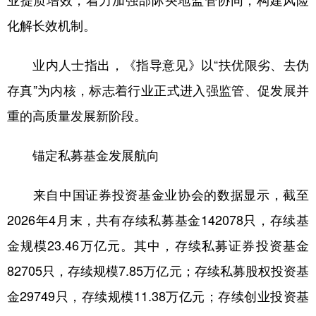
业提质增效，着力加强部际央地监管协同，构建风险
化解长效机制。
学术中国
乡村振兴
银龄
溯源中国
城市
旅游
能源
会展
业内人士指出，《指导意见》以“扶优限劣、去伪
彩票
娱乐
时尚
悦读
存真”为内核，标志着行业正式进入强监管、促发展并
重的高质量发展新阶段。
公益
一带一路
亚太网
上市公司
文化产业
锚定私募基金发展航向
来自中国证券投资基金业协会的数据显示，截至
地方频道
2026年4月末，共有存续私募基金142078只，存续基
北京
天津
河北
山西
金规模23.46万亿元。其中，存续私募证券投资基金
辽宁
吉林
上海
江苏
82705只，存续规模7.85万亿元；存续私募股权投资基
浙江
安徽
福建
江西
金29749只，存续规模11.38万亿元；存续创业投资基