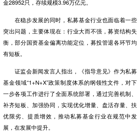
山东
河南
湖北
湖南
金28952只，存续规模3.96万亿元。
广东
广西
海南
重庆
在稳步发展的同时，私募基金行业也面临着一些
四川
贵州
云南
西藏
突出问题，主要体现在：行业大而不强，募资结构失
陕西
甘肃
青海
宁夏
衡，部分国资基金偏离功能定位，募投管退各环节均
有短板。
新疆
内蒙古
黑龙江
证监会新闻发言人指出，《指导意见》作为私募
多语种频道
基金领域“1+N+X”政策制度体系的纲领性文件，对下
English
Español
Français
عربى
一步各项工作进行了全面系统部署，通过完善机制、
Русский язык
日本語
한국어
补齐短板、加强协同，实现优化增量、盘活存量、扶
优限劣、提质增效，推动私募基金行业在规范中发
Deutsch
Português
展，在发展中提升。