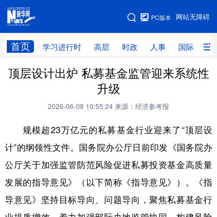
手机版
网站无障碍
PC版本
网站地图
首页
学习进行时
高层
时政
人事
国际
财
顶层设计出炉 私募基金监管迎来系统性
学习进行时
高层
时政
人事
升级
国际
财经
网评
港澳
2026-06-08 10:55:24
来源：经济参考报
台湾
思客智库
全球连线
教育
规模超23万亿元的私募基金行业迎来了“顶层设
科技
科创
量子
体育
计”的纲领性文件。国务院办公厅日前印发《国务院办
文化
书画
健康
军事
公厅关于加强监管防范风险促进私募投资基金高质量
访谈
视频
图片
政务
发展的指导意见》（以下简称《指导意见》）。《指
法律
中央文件
金融
汽车
导意见》坚持目标导向、问题导向，聚焦私募基金行
食品
人居
信息化
数字经济