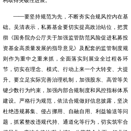
构取得突破性进展。
学术中国
乡村振兴
银龄
溯源中国
——要坚持规范为先，不断夯实合规风控内在基
城市
旅游
能源
会展
础。吴清表示，私募基金要切实提高政治站位，把贯
彩票
娱乐
时尚
悦读
彻《国务院办公厅关于加强监管防范风险促进私募投
资基金高质量发展的指导意见》及配套的监管制度规
公益
一带一路
亚太网
上市公司
则作为重中之重来抓，全面落实到展业全过程各环
文化产业
节，切实在理念、模式、行动上来一个大转变、大提
升。要立足实际完善治理机制，加强股东、高管等关
地方频道
键少数行为约束，加强内部合规制度和风控指标体系
北京
天津
河北
山西
建设。严格行为规范，依法合规做好信息披露，坚决
辽宁
吉林
上海
江苏
杜绝违规募集、侵占挪用、自融自用、利益输送等问
浙江
安徽
福建
江西
题，抓紧整改违规代持、通道化等行为，切实筑牢合