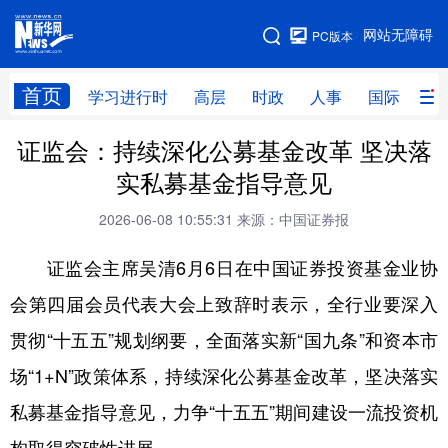
手机版
网站无障碍
PC版本
网站地图
首页
学习进行时
高层
时政
人事
国际
财
证监会：持续深化公募基金改革 坚决落
学习进行时
高层
时政
人事
实私募基金指导意见
国际
财经
网评
港澳
2026-06-08 10:55:31
来源：中国证券报
台湾
思客智库
全球连线
教育
证监会主席吴清6月6日在中国证券投资基金业协
科技
科创
量子
体育
会第四届会员代表大会上致辞时表示，全行业要深入
文化
书画
健康
军事
贯彻“十五五”规划纲要，全面落实新“国九条”和资本市
访谈
视频
图片
政务
场“1+N”政策体系，持续深化公募基金改革，坚决落实
法律
中央文件
金融
汽车
私募基金指导意见，力争“十五五”期间建设一流投资机
食品
人居
信息化
数字经济