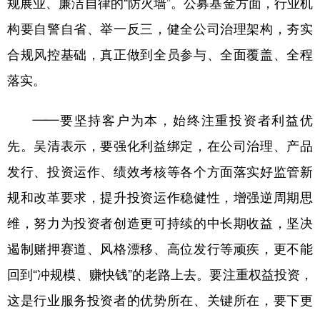
规展业、廉洁自律的“防火墙”。公募基金方面，行业机
山东
河南
湖北
湖南
构要自警自省、举一反三，健全公司治理架构，夯实
广东
广西
海南
重庆
合规风控基础，真正做到全员参与、全面覆盖、全程
四川
贵州
云南
西藏
落实。
陕西
甘肃
青海
宁夏
——要坚持客户为本，始终注重投资者利益优
新疆
内蒙古
黑龙江
先。吴清表示，要强化利益绑定，在公司治理、产品
发行、投资运作、绩效考核等各个方面落实好监管新
多语种频道
规和改革要求，提升投资运作稳健性，增强逆周期思
English
Español
Français
عربى
维，努力为投资者创造更可持续的中长期收益，坚决
Русский язык
日本語
한국어
遏制赌押赛道、风格漂移、高位发行等顽疾，更不能
Deutsch
Português
回到“冲规模、赚快钱”的老路上去。要注重权益投资，
这是行业服务投资者的优势所在、关键所在，要下更