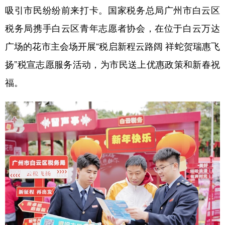
吸引市民纷纷前来打卡。国家税务总局广州市白云区
学术中国
乡村振兴
银龄
溯源中国
税务局携手白云区青年志愿者协会，在位于白云万达
城市
旅游
能源
会展
广场的花市主会场开展“税启新程云路阔 祥蛇贺瑞惠飞
彩票
娱乐
时尚
悦读
扬”税宣志愿服务活动，为市民送上优惠政策和新春祝
福。
公益
一带一路
亚太网
上市公司
文化产业
地方频道
北京
天津
河北
山西
辽宁
吉林
上海
江苏
浙江
安徽
福建
江西