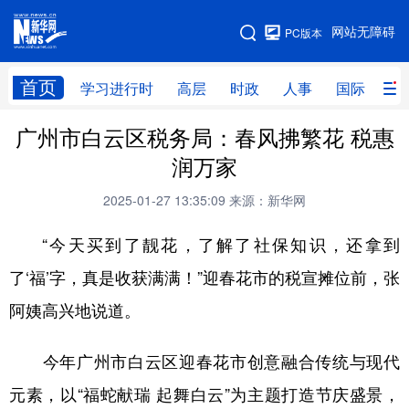
手机版
网站无障碍
PC版本
网站地图
首页
学习进行时
高层
时政
人事
国际
财
广州市白云区税务局：春风拂繁花 税惠
学习进行时
高层
时政
人事
润万家
国际
财经
网评
港澳
2025-01-27 13:35:09
来源：新华网
台湾
思客智库
全球连线
教育
“今天买到了靓花，了解了社保知识，还拿到
科技
科创
量子
体育
了‘福’字，真是收获满满！”迎春花市的税宣摊位前，张
文化
书画
健康
军事
阿姨高兴地说道。
访谈
视频
图片
政务
今年广州市白云区迎春花市创意融合传统与现代
法律
中央文件
金融
汽车
元素，以“福蛇献瑞 起舞白云”为主题打造节庆盛景，
食品
人居
信息化
数字经济