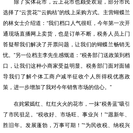
除了实体花市，云上花市也颇受欢迎，部分市民
选择了“云赏花”“云购桔”的线上采购方式。主营蝴蝶兰
的林女士介绍道：“我们档口人气很旺，今年第一次开
通现场直播网上卖货，也是订单不断，税务人员上门
答疑帮我们解决了开票问题，让我们的蝴蝶兰畅销无
忧。”另一位档主李先生感慨道：“税务部门送政策到档
口，让我们这种小商家受益明显。税务部门面对面辅
导我们了解个体工商户减半征收个人所得税优惠政
策，进一步增加了我对今年销售市场的信心。”
在姹紫嫣红、红红火火的花市，一抹“税务蓝”吸引
了市民驻足。“税收好、市场旺、事业兴！”“愿新年、
胜旧年。发展蓬勃，万事可期！”“为民收税、纳税兴