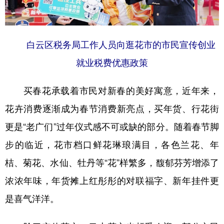
山东
河南
湖北
湖南
广东
广西
海南
重庆
白云区税务局工作人员向逛花市的市民宣传创业
四川
贵州
云南
西藏
就业税费优惠政策
陕西
甘肃
青海
宁夏
新疆
内蒙古
黑龙江
买春花承载着市民对新春的美好寓意，近年来，
花卉消费逐渐成为春节消费新亮点，买年货、行花街
多语种频道
更是“老广们”过年仪式感不可或缺的部分。随着春节脚
步的临近，花市档口鲜花琳琅满目，各色兰花、年
English
Español
Français
عربى
桔、菊花、水仙、牡丹等“花”样繁多，馥郁芬芳增添了
Русский язык
日本語
한국어
浓浓年味，年货摊上红彤彤的对联福字、新年挂件更
Deutsch
Português
是喜气洋洋。