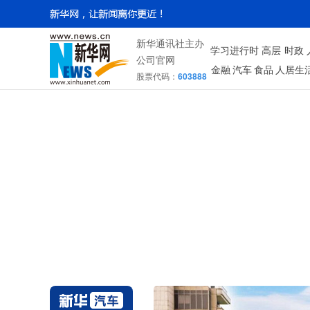
新华通讯社主办
学习进行时
高层
时政
公司官网
金融
汽车
食品
人居生
股票代码：
603888