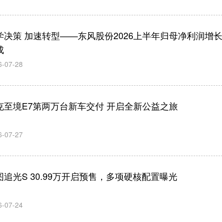
学决策 加速转型——东风股份2026上半年归母净利润增
成
6-07-28
克至境E7第两万台新车交付 开启全新公益之旅
6-07-27
图追光S 30.99万开启预售，多项硬核配置曝光
应臻恺：让创意落地生根 让
尹同跃：本地
梦想照亮未来
车企拓展海外
6-07-24