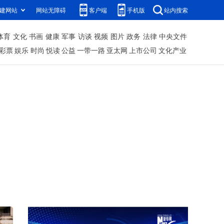
建网站
网站无障碍
客户端
手机版
站内搜索
体育
文化
书画
健康
军事
访谈
视频
图片
政务
法律
中央文件
彩票
娱乐
时尚
悦读
公益
一带一路
亚太网
上市公司
文化产业