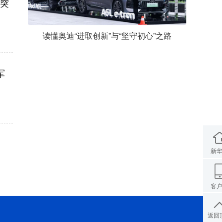
周突
读懂奥迪“进取创新”与“坚守初心”之路
军
新
客
返回