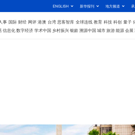
ENGLISH
新华报刊
地方频道
承
人事
国际
财经
网评
港澳
台湾
思客智库
全球连线
教育
科技
科创
量子
活
信息化
数字经济
学术中国
乡村振兴
银龄
溯源中国
城市
旅游
能源
会展