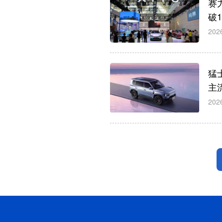
赛
破
202
猛
主
202