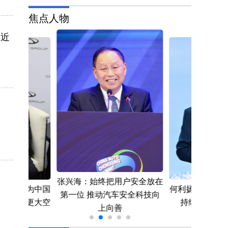
焦点人物
长近
张兴海：始终把用户安全放在
化生产将为中国
何利扬：AI驱
第一位 推动汽车安全科技向
市场创造更大空
持续演进 引
上向善
间