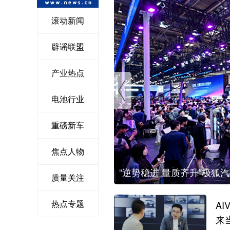
滚动新闻
辟谣联盟
产业热点
电池行业
重磅新车
焦点人物
新之路
“逆势稳进 量质齐升”极狐
质量关注
热点专题
A
来