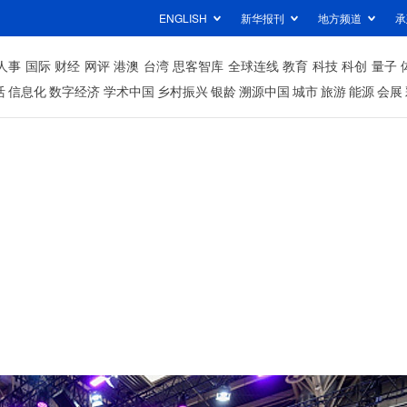
ENGLISH
新华报刊
地方频道
承
人事
国际
财经
网评
港澳
台湾
思客智库
全球连线
教育
科技
科创
量子
活
信息化
数字经济
学术中国
乡村振兴
银龄
溯源中国
城市
旅游
能源
会展