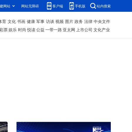
建网站
网站无障碍
客户端
手机版
站内搜索
体育
文化
书画
健康
军事
访谈
视频
图片
政务
法律
中央文件
彩票
娱乐
时尚
悦读
公益
一带一路
亚太网
上市公司
文化产业