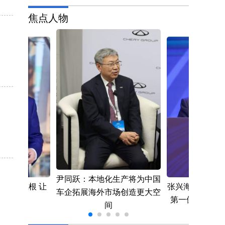
焦点人物
尹同跃：本地化生产将为中国
意落地生根 让
张兴海：始终把
车企拓展海外市场创造更大空
亮未来
第一位 推动汽
间
上向