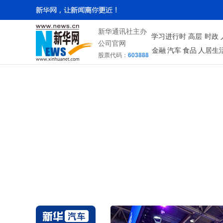
新华通讯社主办
学习进行时
高层
时政
公司官网
金融
汽车
食品
人居生
股票代码：
603888