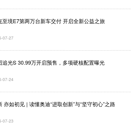
克至境E7第两万台新车交付 开启全新公益之旅
6-07-27
图追光S 30.99万开启预售，多项硬核配置曝光
6-07-24
新 亦如初见 | 读懂奥迪“进取创新”与“坚守初心”之路
应臻恺：让创
梦想照
6-07-23