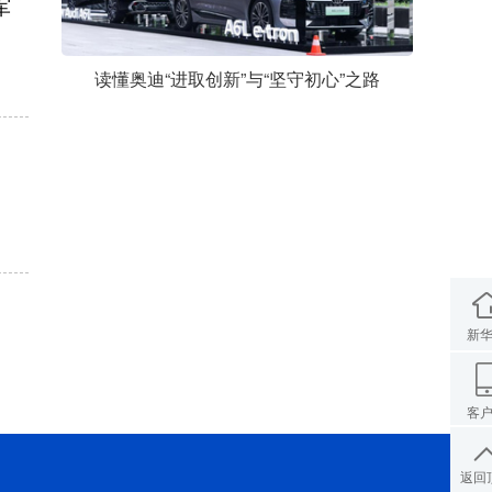
军
读懂奥迪“进取创新”与“坚守初心”之路
新
客
返回