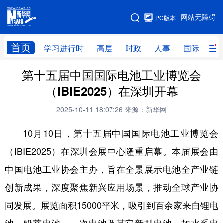
手机版
网站无障碍
PC版本
网站地图
首页
学习进行时
高层
时政
人事
国际
财
第十五届中国国际电池工业博览会
学习进行时
高层
时政
人事
（IBIE2025）在深圳开幕
国际
财经
网评
港澳
2025-10-11 18:07:26
来源：新华网
台湾
思客智库
全球连线
教育
10月10日，第十五届中国国际电池工业博览会
科技
科创
量子
体育
（IBIE2025）在深圳会展中心隆重启幕。本届展会由
文化
书画
健康
军事
中国电池工业协会主办，旨在全景展示电池全产业链
访谈
视频
图片
政务
创新成果，深度聚焦新兴应用场景，推动全球产业协
法律
中央文件
金融
汽车
同发展。展览面积15000平米，吸引到百余家来自锂电
食品
人居
信息化
数字经济