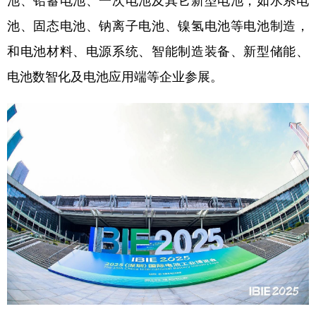
池、铅蓄电池、一次电池及其它新型电池，如水系电
池、固态电池、钠离子电池、镍氢电池等电池制造，
学术中国
乡村振兴
银龄
溯源中国
和电池材料、电源系统、智能制造装备、新型储能、
城市
旅游
能源
会展
电池数智化及电池应用端等企业参展。
彩票
娱乐
时尚
悦读
公益
一带一路
亚太网
上市公司
文化产业
地方频道
北京
天津
河北
山西
辽宁
吉林
上海
江苏
浙江
安徽
福建
江西