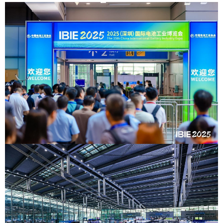
山东
河南
湖北
湖南
广东
广西
海南
重庆
四川
贵州
云南
西藏
陕西
甘肃
青海
宁夏
新疆
内蒙古
黑龙江
多语种频道
English
Español
Français
عربى
Русский язык
日本語
한국어
Deutsch
Português