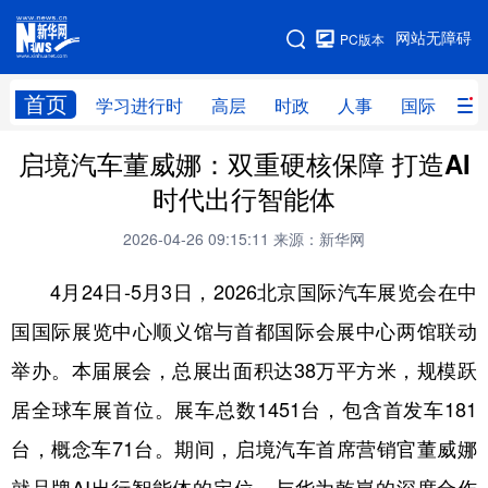
手机版
网站无障碍
PC版本
网站地图
首页
学习进行时
高层
时政
人事
国际
财
启境汽车董威娜：双重硬核保障 打造AI
学习进行时
高层
时政
人事
时代出行智能体
国际
财经
网评
港澳
2026-04-26 09:15:11
来源：新华网
台湾
思客智库
全球连线
教育
4月24日-5月3日，2026北京国际汽车展览会在中
科技
科创
量子
体育
国国际展览中心顺义馆与首都国际会展中心两馆联动
文化
书画
健康
军事
举办。本届展会，总展出面积达38万平方米，规模跃
访谈
视频
图片
政务
居全球车展首位。展车总数1451台，包含首发车181
法律
中央文件
金融
汽车
台，概念车71台。期间，启境汽车首席营销官董威娜
食品
人居
信息化
数字经济