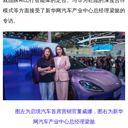
就品牌AI出行智能体的定位、与华为乾崑的深度合作
模式等方面接受了新华网汽车产业中心总经理梁懿的
学术中国
乡村振兴
银龄
溯源中国
专访。
城市
旅游
能源
会展
彩票
娱乐
时尚
悦读
公益
一带一路
亚太网
上市公司
文化产业
地方频道
北京
天津
河北
山西
辽宁
吉林
上海
江苏
图左为启境汽车首席营销官董威娜，图右为新华
浙江
安徽
福建
江西
网汽车产业中心总经理梁懿