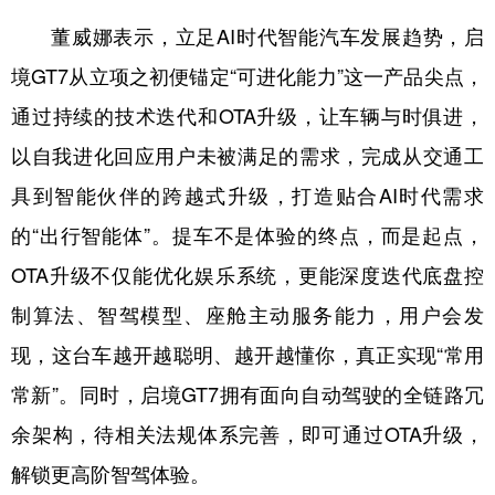
山东
河南
湖北
湖南
董威娜表示，立足AI时代智能汽车发展趋势，启
广东
广西
海南
重庆
境GT7从立项之初便锚定“可进化能力”这一产品尖点，
四川
贵州
云南
西藏
通过持续的技术迭代和OTA升级，让车辆与时俱进，
陕西
甘肃
青海
宁夏
以自我进化回应用户未被满足的需求，完成从交通工
新疆
内蒙古
黑龙江
具到智能伙伴的跨越式升级，打造贴合AI时代需求
的“出行智能体”。提车不是体验的终点，而是起点，
多语种频道
OTA升级不仅能优化娱乐系统，更能深度迭代底盘控
制算法、智驾模型、座舱主动服务能力，用户会发
English
Español
Français
عربى
现，这台车越开越聪明、越开越懂你，真正实现“常用
Русский язык
日本語
한국어
常新”。同时，启境GT7拥有面向自动驾驶的全链路冗
Deutsch
Português
余架构，待相关法规体系完善，即可通过OTA升级，
解锁更高阶智驾体验。