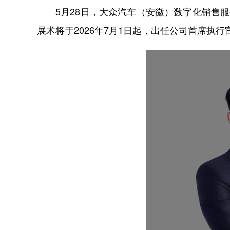
5月28日，大众汽车（安徽）数字化销售
展术将于2026年7月1日起，出任公司首席执