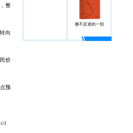
，整
微不足道的一切
转向
亲民价
网点预
延心】