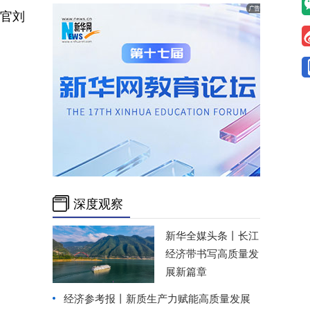
营官刘
深度观察
新华全媒头条丨
长江
经济带书写高质量发
展新篇章
经济参考报丨
新质生产力赋能高质量发展