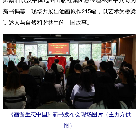
师蔡石以及中国地图出版社集团总经理林振中共同为
新书揭幕。现场共展出油画原作215幅，以艺术为桥梁
学术中国
乡村振兴
银龄
溯源中国
讲述人与自然和谐共生的中国故事。
城市
旅游
能源
会展
彩票
娱乐
时尚
悦读
公益
一带一路
亚太网
上市公司
文化产业
地方频道
北京
天津
河北
山西
《画游生态中国》新书发布会现场图片（主办方供
辽宁
吉林
上海
江苏
图）
浙江
安徽
福建
江西