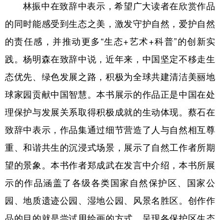
山东
河南
湖北
湖南
林振中在致辞中表示，希望广大读者在欣赏作品
的同时能感受到生态之美，激发守护自然，爱护自然
广东
广西
海南
重庆
的责任感，并推动更多“生态+艺术+科普”的创新实
四川
贵州
云南
西藏
践。杨明森在致辞中说，近年来，中国坚定不移走生
陕西
甘肃
青海
宁夏
态优先、绿色发展之路，积极为全球共建清洁美丽地
新疆
内蒙古
黑龙江
球家园贡献中国智慧。本书展示的作品正是中国在处
理保护与发展关系取得积极成就的生动体现。蔡石在
多语种频道
致辞中表示，作品集通过细节营造了人与自然相互尊
English
Español
Français
عربى
重、和谐共生的沉浸式场景，展示了自然工作者所期
Русский язык
日本語
한국어
望的景象。本书作者郑成武在发言中介绍，本书所展
示的作品涵盖了各级各类国家自然保护区、国家公
Deutsch
Português
园、地质遗迹公园、湿地公园、风景名胜区。创作作
品的目的就是尝试用绘画的方式，呈现各保护区生态