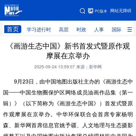
手机版
网站无障碍
PC版本
网站地图
首页
学习进行时
高层
时政
人事
国际
财
《画游生态中国》新书首发式暨原作观
学习进行时
高层
时政
人事
摩展在京举办
国际
财经
网评
港澳
2025-09-24 13:59:07
来源：新华网
台湾
思客智库
全球连线
教育
9月23日，由中国地图出版社主办的《画游生态中
科技
科创
量子
体育
国——中国生物圈保护区网络成员油画作品集（第一
文化
书画
健康
军事
辑）》（以下简称为《画游生态中国》）首发式暨原
访谈
视频
图片
政务
作观摩展在京举办。中华环保联合会首席专家杨明
法律
中央文件
金融
汽车
森、新华网首席信息官姚予疆、人文地理与生态摄影
食品
人居
信息化
数字经济