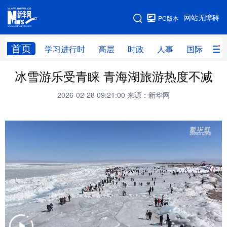
手机版
网站无障碍
PC版本
网站地图
首页
学习进行时
高层
时政
人事
国际
财
冰雪游乐受青睐 青海湖旅游热度不减
学习进行时
高层
时政
人事
2026-02-28 09:21:00
来源：新华网
国际
财经
网评
港澳
台湾
思客智库
全球连线
教育
科技
科创
量子
体育
文化
书画
健康
军事
访谈
视频
图片
政务
法律
中央文件
金融
汽车
食品
人居
信息化
数字经济