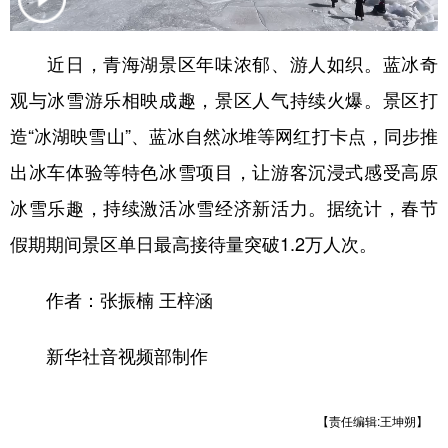
学术中国
乡村振兴
银龄
溯源中国
近日，青海湖景区年味浓郁、游人如织。蓝冰奇
城市
旅游
能源
会展
观与冰雪游乐相映成趣，景区人气持续火爆。景区打
彩票
娱乐
时尚
悦读
造“冰湖映雪山”、蓝冰自然冰堆等网红打卡点，同步推
公益
一带一路
亚太网
上市公司
出冰车体验等特色冰雪项目，让游客沉浸式感受高原
冰雪乐趣，持续激活冰雪经济新活力。据统计，春节
文化产业
假期期间景区单日最高接待量突破1.2万人次。
地方频道
作者：张振楠 王梓涵
北京
天津
河北
山西
新华社音视频部制作
辽宁
吉林
上海
江苏
浙江
安徽
福建
江西
【责任编辑:王坤朔】