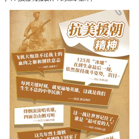
山东
河南
湖北
湖南
广东
广西
海南
重庆
四川
贵州
云南
西藏
陕西
甘肃
青海
宁夏
新疆
内蒙古
黑龙江
多语种频道
English
Español
Français
عربى
Русский язык
日本語
한국어
Deutsch
Português