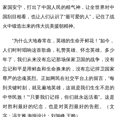
家国安宁，打出了中国人民的精气神，让全世界对中
学术中国
乡村振兴
银龄
溯源中国
国刮目相看，也让人们认识了“最可爱的人”，记住了战
城市
旅游
能源
会展
火中锻造出来的伟大抗美援朝精神。
彩票
娱乐
时尚
悦读
“为什么大地春常在，英雄的生命开鲜花！”如今，
公益
一带一路
亚太网
上市公司
人们时时唱响这首歌曲，礼赞英雄、怀念英雄。多少
文化产业
年了，我们从来没有忘记那场保家卫国的战争，没有
忘记和平是用鲜血和生命换来的，没有忘记捍卫国家
地方频道
尊严的忠魂英烈。正如网民在社交平台上的留言，“每
北京
天津
河北
山西
到关键时刻，就见遍地英雄，这就是我们生生不息的
中华民族！”“只要我们记得，你们就永远活着”。这是
辽宁
吉林
上海
江苏
对胜利最好的纪念，也是对英烈最好的告慰。（文
浙江
安徽
福建
江西
字：冯文雅 海报设计：刘旭峰 王晔）