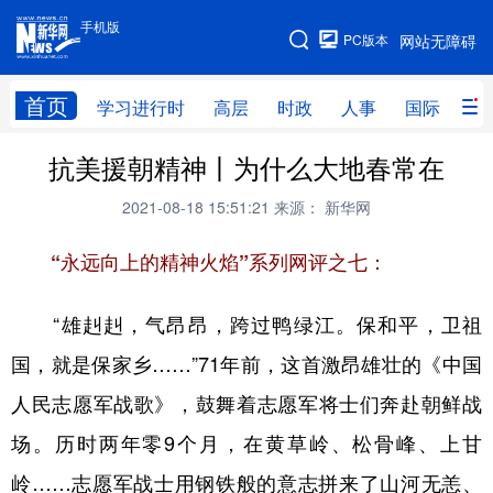
手机版
手机版
PC版本
网站无障碍
网站地图
首页
学习进行时
高层
时政
人事
国际
财
抗美援朝精神丨为什么大地春常在
学习进行时
高层
时政
人事
2021-08-18 15:51:21
来源： 新华网
国际
财经
网评
港澳
“永远向上的精神火焰”系列网评之七：
台湾
思客智库
全球连线
教育
科技
科创
量子
体育
“雄赳赳，气昂昂，跨过鸭绿江。保和平，卫祖
文化
书画
健康
军事
国，就是保家乡……”71年前，这首激昂雄壮的《中国
访谈
视频
图片
政务
人民志愿军战歌》，鼓舞着志愿军将士们奔赴朝鲜战
场。历时两年零9个月，在黄草岭、松骨峰、上甘
法律
中央文件
金融
汽车
岭……志愿军战士用钢铁般的意志拼来了山河无恙、
食品
人居
信息化
数字经济