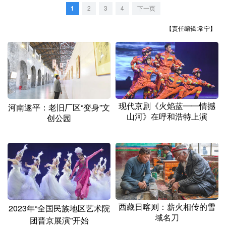
山东
河南
湖北
湖南
1
2
3
4
下一页
广东
广西
海南
重庆
【责任编辑:常宁】
四川
贵州
云南
西藏
陕西
甘肃
青海
宁夏
新疆
内蒙古
黑龙江
现代京剧《火焰蓝——情撼
河南遂平：老旧厂区“变身”文
山河》在呼和浩特上演
创公园
多语种频道
English
Español
Français
عربى
Русский язык
日本語
한국어
Deutsch
Português
西藏日喀则：薪火相传的雪
2023年“全国民族地区艺术院
域名刀
团晋京展演”开始