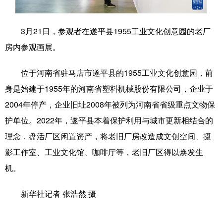
学术中国
乡村振兴
银龄
溯源中国
3月21日，参观者在遂平县1955工业文化创意园的老厂
城市
旅游
能源
会展
房内参观画展。
彩票
娱乐
时尚
悦读
位于河南省驻马店市遂平县的1955工业文化创意园，前
公益
一带一路
亚太网
上市公司
身是始建于1955年的河南省塑料机械股份有限公司，企业于
文化产业
2004年停产，企业旧址2008年被列为河南省省级重点文物保
护单位。2022年，遂平县本着保护利用与城市更新相结合的
理念，盘活厂区闲置资产，将老旧厂房改造成文创空间、摄
地方频道
影工作室、工业文化馆、咖啡厅等，老旧厂区得以焕发生
北京
天津
河北
山西
机。
辽宁
吉林
上海
江苏
新华社记者 张浩然 摄
浙江
安徽
福建
江西