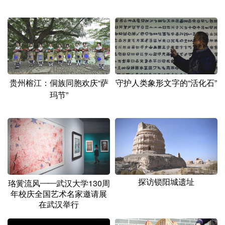
贵州榕江：侗族同胞欢庆“萨
守护人类象形文字的“活化石”
玛节”
探访锁阳城遗址
珞黉流风——武汉大学130周
年校庆全国艺术名家邀请展
在武汉举行