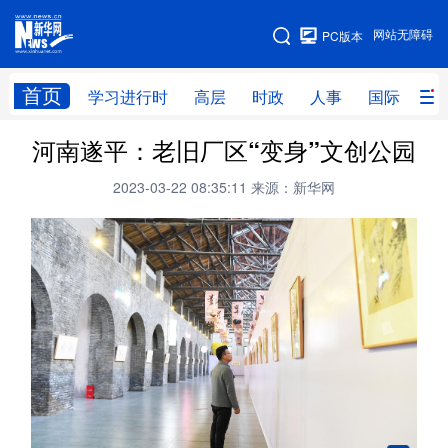
手机版
网站无障碍
PC版本
网站地图
首页
学习进行时
高层
时政
人事
国际
财
河南遂平：老旧厂区“变身”文创公园
学习进行时
高层
时政
人事
2023-03-22 08:35:11
来源：新华网
国际
财经
网评
港澳
台湾
思客智库
全球连线
教育
科技
科创
量子
体育
文化
书画
健康
军事
访谈
视频
图片
政务
法律
中央文件
金融
汽车
食品
人居
信息化
数字经济