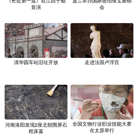
《长征第一渡》在江西于都
波兰举办国际琥珀珠宝展销
首演
会
清华园车站旧址开放
走进法国卢浮宫
全国文物行业职业技能大赛
河南洛阳发现2座北朝围屏石
在太原举行
棺床墓