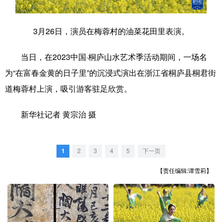
学术中国
乡村振兴
银龄
溯源中国
3月26日，演员在梅蓉村的油菜花田里表演。
城市
旅游
能源
会展
当日，在2023中国·桐庐山水艺术季活动期间，一场名
彩票
娱乐
时尚
悦读
为“在富春金黄的日子里”的沉浸式演出在浙江省桐庐县桐君街
公益
一带一路
亚太网
上市公司
道梅蓉村上演，吸引游客驻足欣赏。
文化产业
新华社记者 黄宗治 摄
地方频道
1
2
3
4
5
下一页
北京
天津
河北
山西
【责任编辑:谭雪莉】
辽宁
吉林
上海
江苏
浙江
安徽
福建
江西