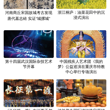
山东
河南
湖北
湖南
广东
广西
海南
重庆
浙江桐庐：油菜花田中的沉
河南商丘宋国故城考古发现
浸式演出
唐代墓志砖 实证“城摞城”
四川
贵州
云南
西藏
陕西
甘肃
青海
宁夏
新疆
内蒙古
黑龙江
多语种频道
第十四届武汉国际杂技艺术
中国残疾人艺术团《我的
节开幕
梦》公益巡演在重庆市特教
English
Español
Français
عربى
中心举行专场演出
Русский язык
日本語
한국어
Deutsch
Português