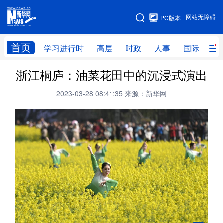
手机版
网站无障碍
PC版本
网站地图
首页
学习进行时
高层
时政
人事
国际
财
浙江桐庐：油菜花田中的沉浸式演出
学习进行时
高层
时政
人事
2023-03-28 08:41:35
来源：新华网
国际
财经
网评
港澳
台湾
思客智库
全球连线
教育
科技
科创
量子
体育
文化
书画
健康
军事
访谈
视频
图片
政务
法律
中央文件
金融
汽车
食品
人居
信息化
数字经济