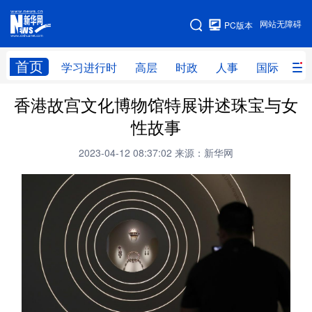
手机版
网站无障碍
PC版本
网站地图
首页
学习进行时
高层
时政
人事
国际
财
香港故宫文化博物馆特展讲述珠宝与女
学习进行时
高层
时政
人事
性故事
国际
财经
网评
港澳
2023-04-12 08:37:02
来源：新华网
台湾
思客智库
全球连线
教育
科技
科创
量子
体育
文化
书画
健康
军事
访谈
视频
图片
政务
法律
中央文件
金融
汽车
食品
人居
信息化
数字经济