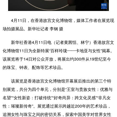
学术中国
乡村振兴
银龄
溯源中国
4月11日，在香港故宫文化博物馆，媒体工作者在展览现
城市
旅游
能源
会展
场拍摄展品。新华社记者 李钢 摄
彩票
娱乐
时尚
悦读
新华社香港4月11日电（记者黄茜恬、林宁）香港故宫文
公益
一带一路
亚太网
上市公司
化博物馆11日为全新特展“百样玲珑——卡地亚与女性”揭幕。
文化产业
该展览将于14日对公众开放，将展出约300件从19世纪至今
的珠宝、钟表、配饰等艺术珍品。
地方频道
该展览是香港故宫文化博物馆开幕展后推出的第三个特
北京
天津
河北
山西
别展览，共分为四个单元，分别是“王室与贵族女性：优雅与
辽宁
吉林
上海
江苏
名望”“女性新姿：打破传统”“好奇尚异：跨文化灵感”“非凡女
性：璀璨新传奇”。展览通过展示跨越近200年的艺术珍品，
浙江
安徽
福建
江西
追溯女性与珠宝之间的密切关系，探索中国美学对世界女性