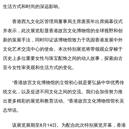
山东
河南
湖北
湖南
生活方式和时尚的深远影响。
广东
广西
海南
重庆
香港西九文化区管理局董事局主席唐英年出席揭幕仪式
四川
贵州
云南
西藏
并表示，此次展览彰显香港故宫文化博物馆的全球视野和创
陕西
甘肃
青海
宁夏
新的策展手法，同时印证该博物馆致力于巩固香港发展中外
文化艺术交流中心的使命。本次特别展览将带领观众穿梭于
新疆
内蒙古
黑龙江
历史上多位重要女性与珠宝配饰之间的动人故事，探索由古
至今女性审美观和生活方式的变化。
多语种频道
“香港故宫文化博物馆的立馆初心就是要弘扬中华优秀传
English
Español
Français
عربى
统文化，以及促进不同文化之间的交流。我们会加倍努力推
Русский язык
日本語
한국어
出更多精彩的展览和教育活动。”香港故宫文化博物馆馆长吴
Deutsch
Português
志华说。
该展览展期至8月14日。为配合此次特别展览开幕，香港