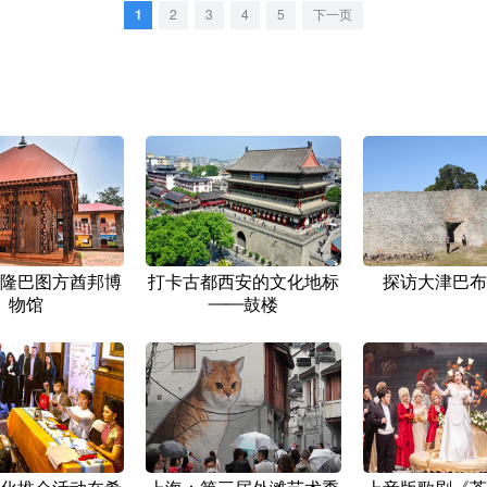
1
2
3
4
5
下一页
隆巴图方酋邦博
打卡古都西安的文化地标
探访大津巴布
物馆
——鼓楼