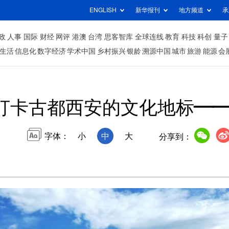
ENGLISH
新华报刊
地方频道
承
政
人事
国际
财经
网评
港澳
台湾
思客智库
全球连线
教育
科技
科创
量子
生活
信息化
数字经济
学术中国
乡村振兴
银龄
溯源中国
城市
旅游
能源
会
打卡古都西安的文化地标—
字体：
小
中
大
分享到：