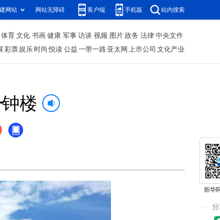
建网站
网站无障碍
客户端
手机版
站内搜索
体育
文化
书画
健康
军事
访谈
视频
图片
政务
法律
中央文件
展
彩票
娱乐
时尚
悦读
公益
一带一路
亚太网
上市公司
文化产业
—钟楼