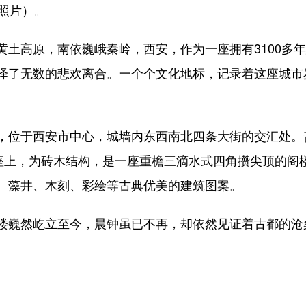
照片）。
高原，南依巍峨秦岭，西安，作为一座拥有3100多年建
绎了无数的悲欢离合。一个个文化地标，记录着这座城市
位于西安市中心，城墙内东西南北四条大街的交汇处。
座上，为砖木结构，是一座重檐三滴水式四角攒尖顶的阁楼式建
、藻井、木刻、彩绘等古典优美的建筑图案。
巍然屹立至今，晨钟虽已不再，却依然见证着古都的沧