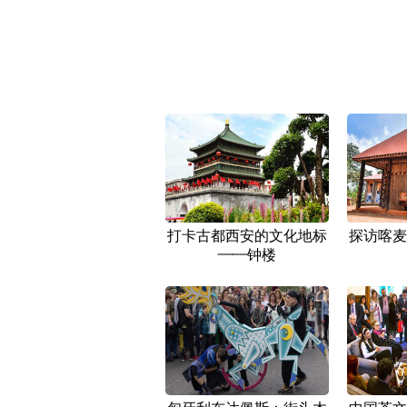
打卡古都西安的文化地标
探访喀麦
——钟楼