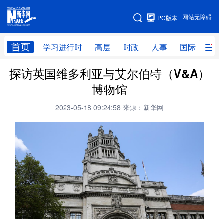
手机版
网站无障碍
PC版本
网站地图
首页
学习进行时
高层
时政
人事
国际
财
探访英国维多利亚与艾尔伯特（V&A）
学习进行时
高层
时政
人事
博物馆
国际
财经
网评
港澳
2023-05-18 09:24:58
来源：新华网
台湾
思客智库
全球连线
教育
科技
科创
量子
体育
文化
书画
健康
军事
访谈
视频
图片
政务
法律
中央文件
金融
汽车
食品
人居
信息化
数字经济