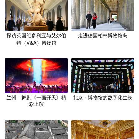
山东
河南
湖北
湖南
广东
广西
海南
重庆
四川
贵州
云南
西藏
探访英国维多利亚与艾尔伯
走进德国柏林博物馆岛
陕西
甘肃
青海
宁夏
特（V&A）博物馆
新疆
内蒙古
黑龙江
多语种频道
English
Español
Français
عربى
兰州：舞剧《一画开天》精
北京：博物馆的数字化生长
Русский язык
日本語
한국어
彩上演
Deutsch
Português