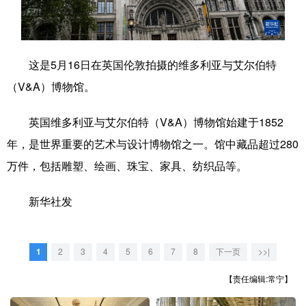
学术中国
乡村振兴
银龄
溯源中国
城市
旅游
能源
会展
这是5月16日在英国伦敦拍摄的维多利亚与艾尔伯特
彩票
娱乐
时尚
悦读
（V&A）博物馆。
公益
一带一路
亚太网
上市公司
英国维多利亚与艾尔伯特（V&A）博物馆始建于1852
文化产业
年，是世界重要的艺术与设计博物馆之一。馆中藏品超过280
万件，包括雕塑、绘画、珠宝、家具、纺织品等。
地方频道
新华社发
北京
天津
河北
山西
辽宁
吉林
上海
江苏
1
2
3
4
5
6
7
8
下一页
>>|
【责任编辑:常宁】
浙江
安徽
福建
江西