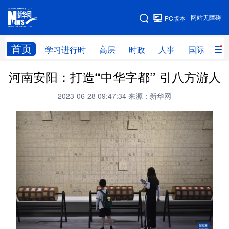
手机版
网站无障碍
PC版本
网站地图
首页
学习进行时
高层
时政
人事
国际
财
河南安阳：打造“中华字都” 引八方游人
学习进行时
高层
时政
人事
2023-06-28 09:47:34
来源：新华网
国际
财经
网评
港澳
台湾
思客智库
全球连线
教育
科技
科创
量子
体育
文化
书画
健康
军事
访谈
视频
图片
政务
法律
中央文件
金融
汽车
食品
人居
信息化
数字经济