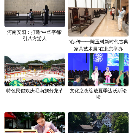
山东
河南
湖北
湖南
广东
广西
海南
重庆
四川
贵州
云南
西藏
河南安阳：打造“中华字都”
引八方游人
陕西
甘肃
青海
宁夏
“心·传——陈玉树新时代古典
家具艺术展”在北京举办
新疆
内蒙古
黑龙江
多语种频道
English
Español
Français
عربى
特色民俗欢庆毛南族分龙节
文化之夜绽放夏季达沃斯论
坛
Русский язык
日本語
한국어
Deutsch
Português