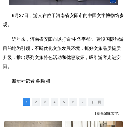
学术中国
乡村振兴
银龄
溯源中国
6月27日，游人在位于河南省安阳市的中国文字博物馆参
城市
旅游
能源
会展
观。
彩票
娱乐
时尚
悦读
近年来，河南省安阳市以打造“中华字都”、建设国际旅游
公益
一带一路
亚太网
上市公司
目的地为引领，不断优化文旅发展环境，抓好文旅品质提质
升级，推出系列文旅特色活动和优惠政策，吸引游客走进安
文化产业
阳。
地方频道
新华社记者 鲁鹏 摄
北京
天津
河北
山西
1
2
3
4
5
6
7
下一页
辽宁
吉林
上海
江苏
【责任编辑:常宁】
浙江
安徽
福建
江西