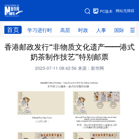
手机版
网站无障碍
PC版本
网站地图
首页
学习进行时
高层
时政
人事
国际
财
香港邮政发行“非物质文化遗产——港式
学习进行时
高层
时政
人事
奶茶制作技艺”特别邮票
国际
财经
网评
港澳
2023-07-11 08:42:56
来源：新华网
台湾
思客智库
全球连线
教育
科技
科创
量子
体育
文化
书画
健康
军事
访谈
视频
图片
政务
法律
中央文件
金融
汽车
食品
人居
信息化
数字经济