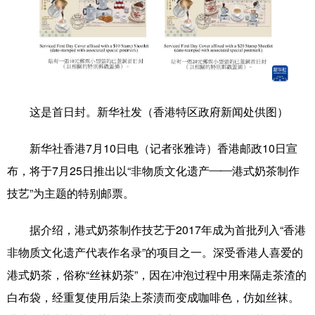
学术中国
乡村振兴
银龄
溯源中国
城市
旅游
能源
会展
彩票
娱乐
时尚
悦读
这是首日封。新华社发（香港特区政府新闻处供图）
公益
一带一路
亚太网
上市公司
文化产业
新华社香港7月10日电（记者张雅诗）香港邮政10日宣
布，将于7月25日推出以“非物质文化遗产——港式奶茶制作
技艺”为主题的特别邮票。
地方频道
北京
天津
河北
山西
据介绍，港式奶茶制作技艺于2017年成为首批列入“香港
非物质文化遗产代表作名录”的项目之一。深受香港人喜爱的
辽宁
吉林
上海
江苏
港式奶茶，俗称“丝袜奶茶”，因在冲泡过程中用来隔走茶渣的
浙江
安徽
福建
江西
白布袋，经重复使用后染上茶渍而变成咖啡色，仿如丝袜。