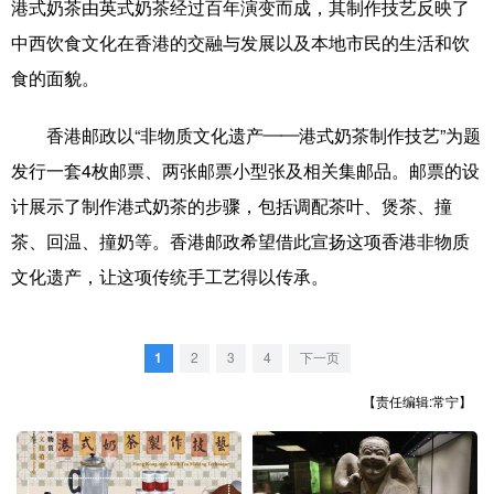
山东
河南
湖北
湖南
港式奶茶由英式奶茶经过百年演变而成，其制作技艺反映了
中西饮食文化在香港的交融与发展以及本地市民的生活和饮
广东
广西
海南
重庆
食的面貌。
四川
贵州
云南
西藏
香港邮政以“非物质文化遗产——港式奶茶制作技艺”为题
陕西
甘肃
青海
宁夏
发行一套4枚邮票、两张邮票小型张及相关集邮品。邮票的设
新疆
内蒙古
黑龙江
计展示了制作港式奶茶的步骤，包括调配茶叶、煲茶、撞
茶、回温、撞奶等。香港邮政希望借此宣扬这项香港非物质
多语种频道
文化遗产，让这项传统手工艺得以传承。
English
Español
Français
عربى
1
2
3
4
下一页
Русский язык
日本語
한국어
【责任编辑:常宁】
Deutsch
Português