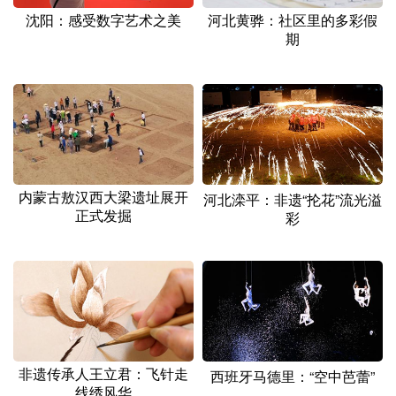
沈阳：感受数字艺术之美
河北黄骅：社区里的多彩假
期
内蒙古敖汉西大梁遗址展开
河北滦平：非遗“抡花”流光溢
正式发掘
彩
非遗传承人王立君：飞针走
西班牙马德里：“空中芭蕾”
线绣风华