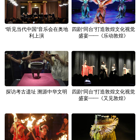
“听见当代中国”音乐会在奥地
四剧“同台”打造敦煌文化视觉
利上演
盛宴——《乐动敦煌》
探访考古遗址 溯源中华文明
四剧“同台”打造敦煌文化视觉
盛宴——《又见敦煌》