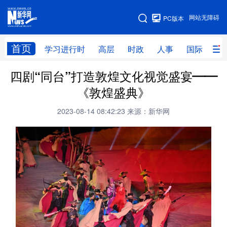
手机版
网站无障碍
PC版本
网站地图
首页
学习进行时
高层
时政
人事
国际
财
四剧“同台”打造敦煌文化视觉盛宴——
学习进行时
高层
时政
人事
《敦煌盛典》
国际
财经
网评
港澳
2023-08-14 08:42:23
来源：新华网
台湾
思客智库
全球连线
教育
科技
科创
量子
体育
文化
书画
健康
军事
访谈
视频
图片
政务
法律
中央文件
金融
汽车
食品
人居
信息化
数字经济