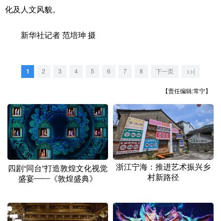
山东
河南
湖北
湖南
化及人文风貌。
广东
广西
海南
重庆
新华社记者 范培珅 摄
四川
贵州
云南
西藏
陕西
甘肃
青海
宁夏
1
2
3
4
5
6
7
8
下一页
>>|
新疆
内蒙古
黑龙江
【责任编辑:常宁】
多语种频道
English
Español
Français
عربى
Русский язык
日本語
한국어
浙江宁海：推进艺术振兴乡
四剧“同台”打造敦煌文化视觉
村新路径
盛宴——《敦煌盛典》
Deutsch
Português