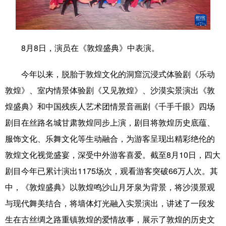
学术中国
乡村振兴
银龄
溯源中国
城市
旅游
能源
会展
8月8日，演员在《敦煌盛典》中表演。
彩票
娱乐
时尚
悦读
今年以来，脱胎于敦煌文化的洞窟沉浸式体验剧《乐动
公益
一带一路
亚太网
上市公司
敦煌》、室内情景体验剧《又见敦煌》、沙漠实景演出《敦
文化产业
煌盛典》和中国残疾人艺术团情景音画剧《千手千眼》四场
剧目在丝路名城甘肃敦煌同步上演，剧目将敦煌历史底蕴、
服饰文化、乐舞文化等生动融合，为游客呈现出精彩绝伦的
地方频道
敦煌文化视觉盛宴，深受中外游客喜爱。截至8月10日，四大
北京
天津
河北
山西
剧目今年已累计演出1175场次，观看游客突破66万人次。其
辽宁
吉林
上海
江苏
中，《敦煌盛典》以敦煌鸣沙山月牙泉为背景，将沙漠景观
与现代舞美结合，将墙体灯光融入实景演出，讲述了一段发
浙江
安徽
福建
江西
生在古丝绸之路重镇敦煌的爱情故事，展示了敦煌的历史文