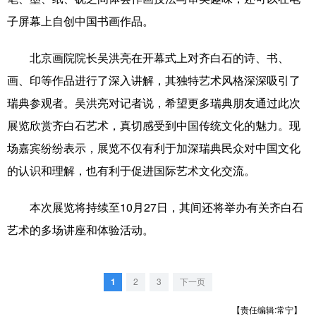
山东
河南
湖北
湖南
子屏幕上自创中国书画作品。
广东
广西
海南
重庆
北京画院院长吴洪亮在开幕式上对齐白石的诗、书、
四川
贵州
云南
西藏
画、印等作品进行了深入讲解，其独特艺术风格深深吸引了
陕西
甘肃
青海
宁夏
瑞典参观者。吴洪亮对记者说，希望更多瑞典朋友通过此次
新疆
内蒙古
黑龙江
展览欣赏齐白石艺术，真切感受到中国传统文化的魅力。现
场嘉宾纷纷表示，展览不仅有利于加深瑞典民众对中国文化
的认识和理解，也有利于促进国际艺术文化交流。
多语种频道
English
Español
Français
عربى
本次展览将持续至10月27日，其间还将举办有关齐白石
艺术的多场讲座和体验活动。
Русский язык
日本語
한국어
Deutsch
Português
1
2
3
下一页
【责任编辑:常宁】