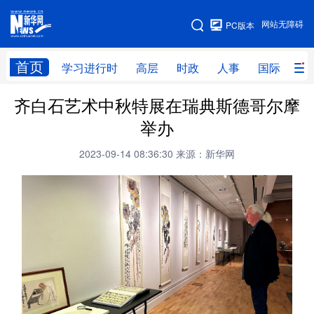
手机版
网站无障碍
PC版本
网站地图
首页
学习进行时
高层
时政
人事
国际
财
齐白石艺术中秋特展在瑞典斯德哥尔摩
学习进行时
高层
时政
人事
举办
国际
财经
网评
港澳
2023-09-14 08:36:30
来源：新华网
台湾
思客智库
全球连线
教育
科技
科创
量子
体育
文化
书画
健康
军事
访谈
视频
图片
政务
法律
中央文件
金融
汽车
食品
人居
信息化
数字经济