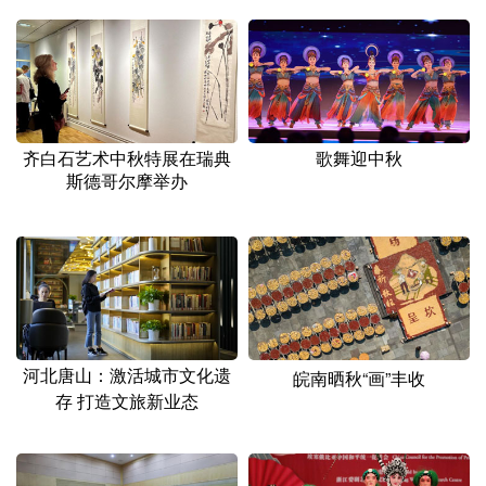
齐白石艺术中秋特展在瑞典
歌舞迎中秋
斯德哥尔摩举办
河北唐山：激活城市文化遗
皖南晒秋“画”丰收
存 打造文旅新业态