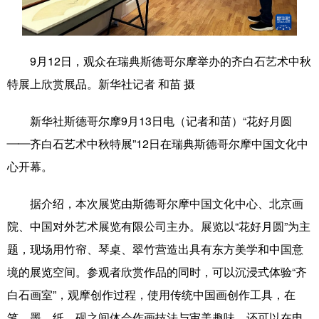
学术中国
乡村振兴
银龄
溯源中国
城市
旅游
能源
会展
9月12日，观众在瑞典斯德哥尔摩举办的齐白石艺术中秋
特展上欣赏展品。新华社记者 和苗 摄
彩票
娱乐
时尚
悦读
公益
一带一路
亚太网
上市公司
新华社斯德哥尔摩9月13日电（记者和苗）“花好月圆
——齐白石艺术中秋特展”12日在瑞典斯德哥尔摩中国文化中
文化产业
心开幕。
地方频道
据介绍，本次展览由斯德哥尔摩中国文化中心、北京画
院、中国对外艺术展览有限公司主办。展览以“花好月圆”为主
北京
天津
河北
山西
题，现场用竹帘、琴桌、翠竹营造出具有东方美学和中国意
辽宁
吉林
上海
江苏
境的展览空间。参观者欣赏作品的同时，可以沉浸式体验“齐
浙江
安徽
福建
江西
白石画室”，观摩创作过程，使用传统中国画创作工具，在
笔、墨、纸、砚之间体会作画技法与审美趣味，还可以在电