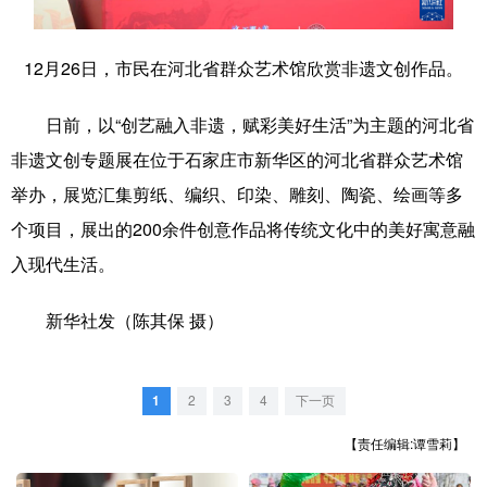
学术中国
乡村振兴
银龄
溯源中国
12月26日，市民在河北省群众艺术馆欣赏非遗文创作品。
城市
旅游
能源
会展
日前，以“创艺融入非遗，赋彩美好生活”为主题的河北省
彩票
娱乐
时尚
悦读
非遗文创专题展在位于石家庄市新华区的河北省群众艺术馆
公益
一带一路
亚太网
上市公司
举办，展览汇集剪纸、编织、印染、雕刻、陶瓷、绘画等多
文化产业
个项目，展出的200余件创意作品将传统文化中的美好寓意融
入现代生活。
地方频道
新华社发（陈其保 摄）
北京
天津
河北
山西
辽宁
吉林
上海
江苏
1
2
3
4
下一页
【责任编辑:谭雪莉】
浙江
安徽
福建
江西