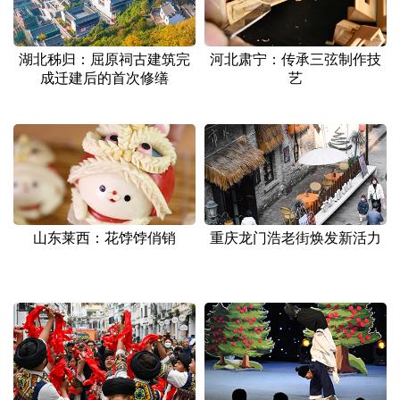
湖北秭归：屈原祠古建筑完
河北肃宁：传承三弦制作技
成迁建后的首次修缮
艺
山东莱西：花饽饽俏销
重庆龙门浩老街焕发新活力