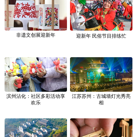
山东
河南
湖北
湖南
广东
广西
海南
重庆
四川
贵州
云南
西藏
非遗文创展迎新年
迎新年 民俗节目排练忙
陕西
甘肃
青海
宁夏
新疆
内蒙古
黑龙江
多语种频道
English
Español
Français
عربى
滨州沾化：社区多彩活动享
江苏苏州：古城墙灯光秀亮
Русский язык
日本語
한국어
欢乐
相
Deutsch
Português