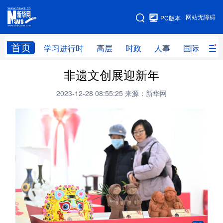
手机版
网站无障碍
PC版本
网站地图
首页
学习进行时
高层
时政
人事
国际
财
非遗文创展迎新年
学习进行时
高层
时政
人事
2023-12-28 08:55:25
来源：新华网
国际
财经
网评
港澳
台湾
思客智库
全球连线
教育
科技
科创
量子
体育
文化
书画
健康
军事
访谈
视频
图片
政务
法律
中央文件
金融
汽车
食品
人居
信息化
数字经济