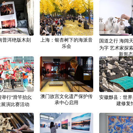
南普洱绝版木刻
上海：银杏树下的海派音
国道之行 海阔
乐会
为字 艺术家探
新形态
澳门故宫文化遗产保护传
蓥举行“滑竿抬幺
安徽黟县：世界
承中心启用
建修复
遗展演比赛活动