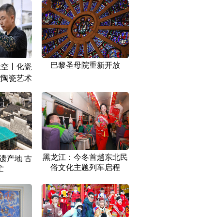
巴黎圣母院重新开放
天空丨化瓷
索陶瓷艺术
黑龙江：今冬首趟东北民
遗产地 古
俗文化主题列车启程
忙