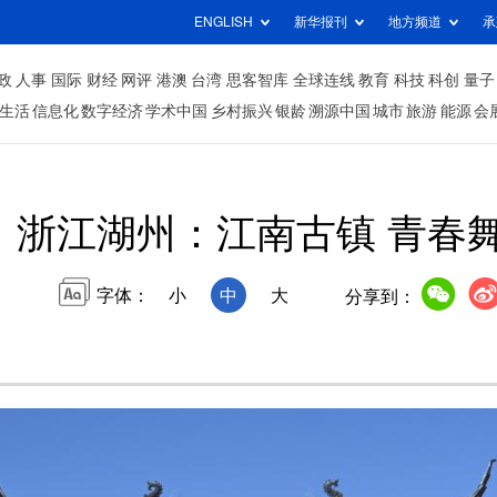
ENGLISH
新华报刊
地方频道
承
政
人事
国际
财经
网评
港澳
台湾
思客智库
全球连线
教育
科技
科创
量子
生活
信息化
数字经济
学术中国
乡村振兴
银龄
溯源中国
城市
旅游
能源
会
浙江湖州：江南古镇 青春
字体：
小
中
大
分享到：