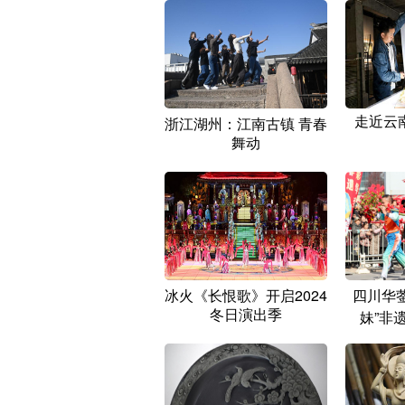
走近云
浙江湖州：江南古镇 青春
舞动
冰火《长恨歌》开启2024
四川华
冬日演出季
妹”非