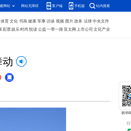
建网站
网站无障碍
客户端
手机版
站内搜索
体育
文化
书画
健康
军事
访谈
视频
图片
政务
法律
中央文件
展
彩票
娱乐
时尚
悦读
公益
一带一路
亚太网
上市公司
文化产业
舞动