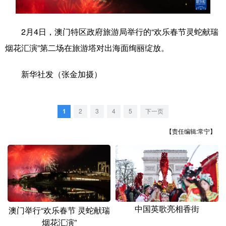
学术中国
乡村振兴
银龄
溯源中国
2月4日，澳门特区政府旅游局举行的“欢乐春节灵蛇献瑞
城市
旅游
能源
会展
烟花汇演”第二场在旅游塔对出海面绚丽绽放。
彩票
娱乐
时尚
悦读
新华社发（张金加摄）
公益
一带一路
亚太网
上市公司
文化产业
1
2
3
4
5
下一页
【责任编辑:常宁】
地方频道
北京
天津
河北
山西
辽宁
吉林
上海
江苏
浙江
安徽
福建
江西
中国英歌亮相香街
澳门举行“欢乐春节 灵蛇献瑞
烟花汇演”