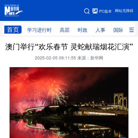
手机版
网站无障碍
PC版本
网站地图
首页
学习进行时
高层
时政
人事
国际
财
澳门举行“欢乐春节 灵蛇献瑞烟花汇演”
学习进行时
高层
时政
人事
2025-02-05 09:11:55
来源：新华网
国际
财经
网评
港澳
台湾
思客智库
全球连线
教育
科技
科创
量子
体育
文化
书画
健康
军事
访谈
视频
图片
政务
法律
中央文件
金融
汽车
食品
人居
信息化
数字经济