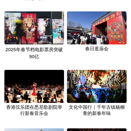
山东
河南
湖北
湖南
广东
广西
海南
重庆
四川
贵州
云南
西藏
陕西
甘肃
青海
宁夏
春日逛庙会
2025年春节档电影票房突破
新疆
内蒙古
黑龙江
90亿
多语种频道
English
Español
Français
عربى
Русский язык
日本語
한국어
香港弦乐团在悉尼歌剧院举
文化中国行｜千年古镇杨柳
Deutsch
Português
行新春音乐会
青的新春年味