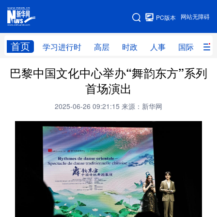
手机版
网站无障碍
PC版本
网站地图
首页
学习进行时
高层
时政
人事
国际
财
巴黎中国文化中心举办“舞韵东方”系列
学习进行时
高层
时政
人事
首场演出
国际
财经
网评
港澳
2025-06-26 09:21:15
来源：新华网
台湾
思客智库
全球连线
教育
科技
科创
量子
体育
文化
书画
健康
军事
访谈
视频
图片
政务
法律
中央文件
金融
汽车
食品
人居
信息化
数字经济