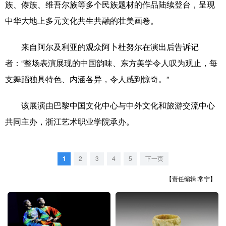
山东
河南
湖北
湖南
族、傣族、维吾尔族等多个民族题材的作品陆续登台，呈现
中华大地上多元文化共生共融的壮美画卷。
广东
广西
海南
重庆
四川
贵州
云南
西藏
来自阿尔及利亚的观众阿卜杜努尔在演出后告诉记
者：“整场表演展现的中国韵味、东方美学令人叹为观止，每
陕西
甘肃
青海
宁夏
支舞蹈独具特色、内涵各异，令人感到惊奇。”
新疆
内蒙古
黑龙江
该展演由巴黎中国文化中心与中外文化和旅游交流中心
共同主办，浙江艺术职业学院承办。
多语种频道
English
Español
Français
عربى
1
2
3
4
5
下一页
Русский язык
日本語
한국어
【责任编辑:常宁】
Deutsch
Português