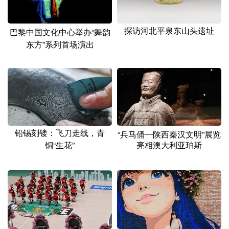
探访河北平泉东山头遗址
巴黎中国文化中心举办“舞韵
东方”系列首场演出
铅锡刻镂：飞刀走线，青
“兵马俑—陕西秦汉文明”展览
铜“生花”
亮相澳大利亚珀斯