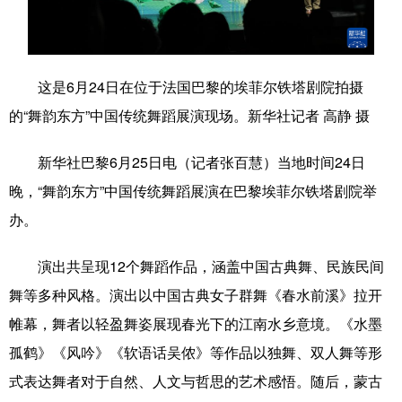
学术中国
乡村振兴
银龄
溯源中国
城市
旅游
能源
会展
这是6月24日在位于法国巴黎的埃菲尔铁塔剧院拍摄
彩票
娱乐
时尚
悦读
的“舞韵东方”中国传统舞蹈展演现场。新华社记者 高静 摄
公益
一带一路
亚太网
上市公司
新华社巴黎6月25日电（记者张百慧）当地时间24日
文化产业
晚，“舞韵东方”中国传统舞蹈展演在巴黎埃菲尔铁塔剧院举
办。
地方频道
演出共呈现12个舞蹈作品，涵盖中国古典舞、民族民间
北京
天津
河北
山西
舞等多种风格。演出以中国古典女子群舞《春水前溪》拉开
帷幕，舞者以轻盈舞姿展现春光下的江南水乡意境。《水墨
辽宁
吉林
上海
江苏
孤鹤》《风吟》《软语话吴侬》等作品以独舞、双人舞等形
浙江
安徽
福建
江西
式表达舞者对于自然、人文与哲思的艺术感悟。随后，蒙古