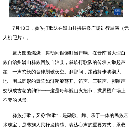
学术中国
乡村振兴
银龄
溯源中国
城市
旅游
能源
会展
7月18日，彝族打歌队在巍山县拱辰楼广场进行展演（无
彩票
娱乐
时尚
悦读
人机照片）。
公益
一带一路
亚太网
上市公司
篝火熊熊燃烧，舞动间银饰叮当作响。在云南省大理白
文化产业
族自治州巍山彝族回族自治县，彝族打歌队的传承人举起芦
笙，一声悠长的音律划破夜空。刹那间，踢踏舞步响彻大
地，围成圆形的舞阵如涟漪般荡开。笛声、三弦声、脚踏声
地方频道
交织成古老的韵律——这是每年巍山火把节，拱辰楼广场上
北京
天津
河北
山西
不变的风景。
辽宁
吉林
上海
江苏
彝族打歌，又称“踏歌”，是融歌、舞、乐于一体的民族艺
浙江
安徽
福建
江西
术瑰宝，是彝族人民抒发情感、表达心声的重要方式，承载