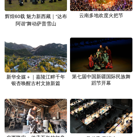
云南多地欢度火把节
辉煌60载 魅力新西藏｜“达布
阿谐”舞动萨普雪山
第七届中国新疆国际民族舞
新华全媒＋｜嘉陵江畔千年
蹈节开幕
银杏唤醒古村文旅新篇