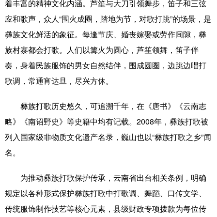
山东
河南
湖北
湖南
着丰富的精神文化内涵。芦笙与大刀引领舞步，笛子和三弦
应和歌声，众人“围火成圈，踏地为节，对歌打跳”的场景，是
广东
广西
海南
重庆
彝族文化鲜活的象征。每逢节庆、婚丧嫁娶或劳作间隙，彝
四川
贵州
云南
西藏
族村寨都会打歌。人们以篝火为圆心，芦笙领舞，笛子伴
陕西
甘肃
青海
宁夏
奏，身着民族服饰的男女自然结伴，围成圆圈，边跳边唱打
歌调，常通宵达旦，尽兴方休。
新疆
内蒙古
黑龙江
彝族打歌历史悠久，可追溯千年，在《唐书》《云南志
多语种频道
略》《南诏野史》等史籍中均有记载。2008年，彝族打歌被
列入国家级非物质文化遗产名录，巍山也以“彝族打歌之乡”闻
English
Español
Français
عربى
名。
Русский язык
日本語
한국어
为推动彝族打歌保护传承，云南省出台相关条例，明确
Deutsch
Português
规定以各种形式保护彝族打歌中打歌调、舞蹈、口传文学、
传统服饰制作技艺等核心元素，县级财政专项拨款为每位传