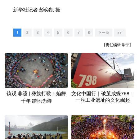
新华社记者 彭奕凯 摄
1
2
3
4
5
6
7
8
下一页
>>|
【责任编辑:常宁】
镜观·非遗 | 彝族打歌：焰舞
文化中国行｜破茧成蝶798：
一座工业遗址的文化崛起
千年 踏地为诗