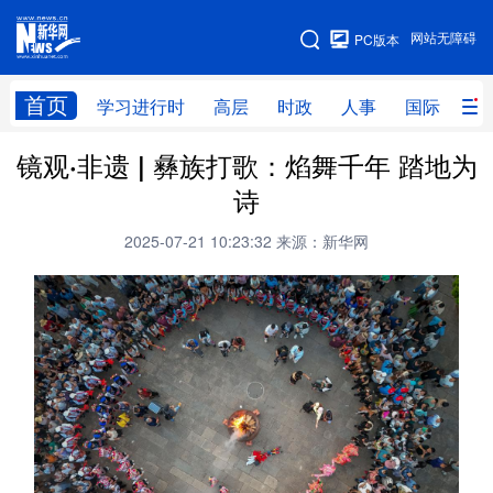
手机版
网站无障碍
PC版本
网站地图
首页
学习进行时
高层
时政
人事
国际
财
镜观·非遗 | 彝族打歌：焰舞千年 踏地为
学习进行时
高层
时政
人事
诗
国际
财经
网评
港澳
2025-07-21 10:23:32
来源：新华网
台湾
思客智库
全球连线
教育
科技
科创
量子
体育
文化
书画
健康
军事
访谈
视频
图片
政务
法律
中央文件
金融
汽车
食品
人居
信息化
数字经济