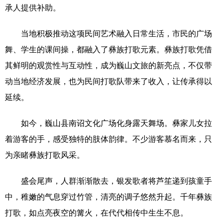
承人提供补助。
当地积极推动这项民间艺术融入日常生活，市民的广场
舞、学生的课间操，都融入了彝族打歌元素。彝族打歌凭借
其鲜明的观赏性与互动性，成为巍山文旅的新亮点，不仅带
动当地经济发展，也为民间打歌队带来了收入，让传承得以
延续。
如今，巍山县南诏文化广场化身露天舞场。彝家儿女拉
着游客的手，感受独特的肢体韵律。不少游客慕名而来，只
为亲睹彝族打歌风采。
盛会尾声，人群渐渐散去，银发歌者将芦笙递到孩童手
中，稚嫩的气息穿过竹管，清亮的调子悠然升起。千年彝族
打歌，如点亮夜空的篝火，在代代相传中生生不息。