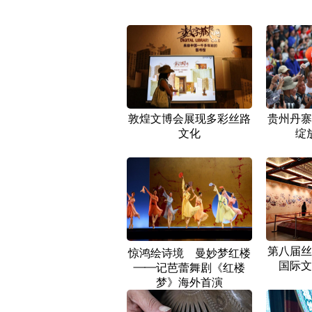
敦煌文博会展现多彩丝路
贵州丹寨
文化
绽
第八届丝
惊鸿绘诗境 曼妙梦红楼
国际文
——记芭蕾舞剧《红楼
梦》海外首演