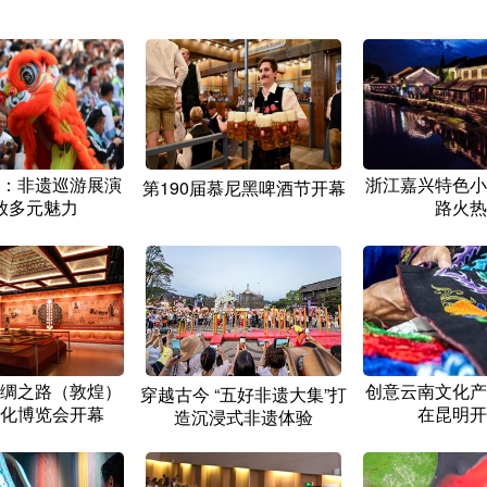
：非遗巡游展演
浙江嘉兴特色小
第190届慕尼黑啤酒节开幕
放多元魅力
路火热
绸之路（敦煌）
创意云南文化产
穿越古今 “五好非遗大集”打
化博览会开幕
在昆明开
造沉浸式非遗体验