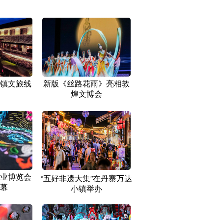
镇文旅线
新版《丝路花雨》亮相敦
煌文博会
业博览会
“五好非遗大集”在丹寨万达
幕
小镇举办