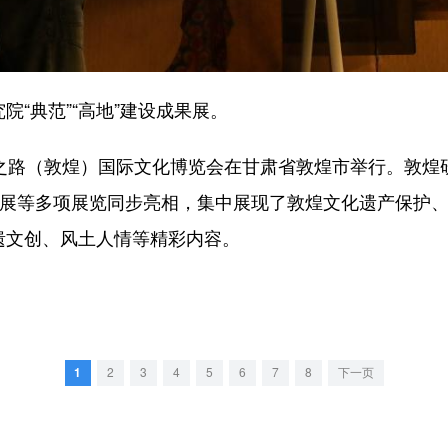
“典范”“高地”建设成果展。
路（敦煌）国际文化博览会在甘肃省敦煌市举行。敦煌研究
塑展等多项展览同步亮相，集中展现了敦煌文化遗产保护
遗文创、风土人情等精彩内容。
1
2
3
4
5
6
7
8
下一页