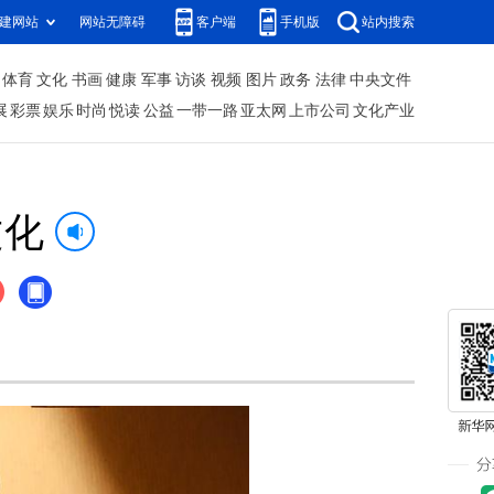
建网站
网站无障碍
客户端
手机版
站内搜索
体育
文化
书画
健康
军事
访谈
视频
图片
政务
法律
中央文件
展
彩票
娱乐
时尚
悦读
公益
一带一路
亚太网
上市公司
文化产业
文化