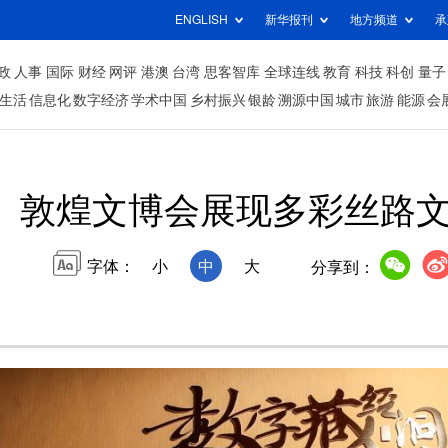
ENGLISH
新华报刊
地方频道
承
政
人事
国际
财经
网评
港澳
台湾
思客智库
全球连线
教育
科技
科创
量子
生活
信息化
数字经济
学术中国
乡村振兴
银龄
溯源中国
城市
旅游
能源
会
敦煌文博会展现多彩丝路
字体：
小
中
大
分享到：