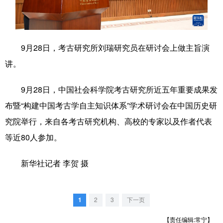
学术中国
乡村振兴
银龄
溯源中国
城市
旅游
能源
会展
9月28日，考古研究所刘瑞研究员在研讨会上做主旨演
彩票
娱乐
时尚
悦读
讲。
公益
一带一路
亚太网
上市公司
9月28日，中国社会科学院考古研究所近五年重要成果发
文化产业
布暨“构建中国考古学自主知识体系”学术研讨会在中国历史研
究院举行，来自各考古研究机构、高校的专家以及作者代表
等近80人参加。
地方频道
北京
天津
河北
山西
新华社记者 李贺 摄
辽宁
吉林
上海
江苏
1
2
3
下一页
浙江
安徽
福建
江西
【责任编辑:常宁】