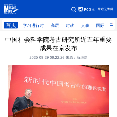
手机版
网站无障碍
PC版本
网站地图
首页
学习进行时
高层
时政
人事
国际
财
中国社会科学院考古研究所近五年重要
学习进行时
高层
时政
人事
成果在京发布
国际
财经
网评
港澳
2025-09-29 09:22:26
来源：新华网
台湾
思客智库
全球连线
教育
科技
科创
量子
体育
文化
书画
健康
军事
访谈
视频
图片
政务
法律
中央文件
金融
汽车
食品
人居
信息化
数字经济