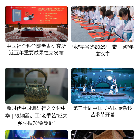
山东
河南
湖北
湖南
广东
广西
海南
重庆
四川
贵州
云南
西藏
陕西
甘肃
青海
宁夏
中国社会科学院考古研究所
“永”字当选2025“一带一路”年
近五年重要成果在京发布
度汉字
新疆
内蒙古
黑龙江
多语种频道
English
Español
Français
عربى
Русский язык
日本語
한국어
新时代中国调研行之文化中
第二十届中国吴桥国际杂技
艺术节开幕
华｜银铜器加工“老手艺”成为
Deutsch
Português
乡村振兴“金钥匙”